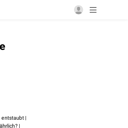
ie
 entstaubt |
ährlich? |