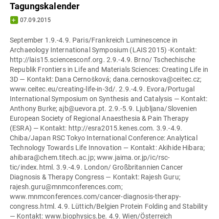
Tagungskalender
07.09.2015
September 1.9.-4.9. Paris/Frankreich Luminescence in Archaeology International Symposium (LAIS 2015) -Kontakt: http://lais15.sciencesconf.org. 2.9.-4.9. Brno/ Tschechische Republik Frontiers in Life and Materials Sciences: Creating Life in 3D — Kontakt: Dana Cernošková; dana.cernoskova@ceitec.cz; www.ceitec.eu/creating-life-in-3d/. 2.9.-4.9. Evora/Portugal International Symposium on Synthesis and Catalysis — Kontakt: Anthony Burke; ajb@uevora.pt. 2.9.-5.9. Ljubljana/Slovenien European Society of Regional Anaesthesia & Pain Therapy (ESRA) — Kontakt: http://esra2015.kenes.com. 3.9.-4.9. Chiba/Japan RSC Tokyo International Conference: Analytical Technology Towards Life Innovation — Kontakt: Akihide Hibara; ahibara@chem.titech.ac.jp; www.jaima.or.jp/ic/rsc-tic/index.html. 3.9.-4.9. London/ Großbritannien Cancer Diagnosis & Therapy Congress — Kontakt: Rajesh Guru; rajesh.guru@mnmconferences.com; www.mnmconferences.com/cancer-diagnosis-therapy-congress.html. 4.9. Lüttich/Belgien Protein Folding and Stability — Kontakt: www.biophysics.be. 4.9. Wien/Österreich Professional Certification in Translational Medicine (PCTM) — Kontakt: atmp@eutranslationalmedicine.org; http://eutranslationalmedicine.org/pctm/. 5.9.-8.9. Birmingham/ Großbritannien EMBO Meeting 2015 — Kontakt: Martin Cairns; the.embo.meeting@embo.org; www.the-embo-meeting.org. 5.9.-9.9. Camerino/Italien International School of Organometallic Chemistry (ISOC-10) — Kontakt: Claudio Pettinari; isoc@unicam.it; http://d7.unicam.it/isoc/. 6.9.-11.9. Bordeaux/Frankreich Conference of the European Colloid and Interface Society (ECIS 2015) — Kontakt: www.ecis2015.org. 6.9.-10.9. Novi Sad/Serbien International Conference on Photoacoustic and Photothermal Phenomena (ICPPP18) — Kontakt: www.icppp18.com. 7.9.-9.9. Caparica/Portugal International Conference on Analytical Proteomics — Kontakt: Jose Luis Capelo; jlcm@fct.unl.pt; www.icap2015.com. 7.9.-8.9. London/Großbritannien International Meeting on Anti-Microbial Peptides (IMAP) — Kontakt: Stephen Hoare; shoare@innov-8.co.uk; http://peptideconferences.org/imap-2015. 8.9.-10.9. Löwen/Belgien Metabolism in Cancer and Stromal Cells — Kontakt: Evy Vierstraete; conferences@vib.be; www.vibconferences.be/event/metabolism-in-cancer-and-stromal-cells. 9.9.-13.9. Breslau/Polen International Conference on Molecular Spectroscopy: From Molecules to Molecular Materials, Molecular Biological Systems and Nanostructures — Kontakt: www.intibs.pl/icms2015/. 9.9.-11.9. Rom/Italien European Conference on Mineralogy and Spectroscopy (ECMS 2015) — Kontakt: www.ecms2015.eu. 9.9.-11.9. Salzburg/Österreich ÖGMBT Annual Meeting “Salzburg goes Science” — Kontakt: www.oegmbt.at/jahrestagung/. 9.9.-11.9. Vilamoura/Portugal European Adhesive & Sealant Conference and Expo (FEICA 2015) -Kontakt: www.feica-conferences.com. 11.9.-13.9. Killin/Großbritannien RSC Chemical Biology and Bioorganic Group (CBBG) Firbush Conference — Kontakt: Dominic Campopiano; Dominic. Campopiano@ed.ac.uk; http://goo.gl/QdHYCP. 12.9.-19.9. Rabac/Kroatien FEBS Advanced Course Immune System: Genes, Receptors and Regulation — Kontakt: www.febs-immunology/. 13.9.-16.9. Baltimore, MD/USA Harsh-Environment Mass Spectrometry Workshop — Kontakt: www.hems-workshop.org. 13.9.-16.9. Lodz/Polen International Workshop on Mobile Learning (WML '15) — Kontakt: www.fedcsis.org/2015/wml. 13.9.-18.9. Seattle, WA/USA International Conference on Secondary Ion Mass Spectrometry — Kontakt: http://www2.avs.org/conferences/SIMS/. 14.8.-18.9. Brookhaven, NY/USA International Congress on X-ray Optics and Microanalysis (ICXOM23) — Kontakt: www.bnl.gov/icxom23/. 14.9.-18.9. Catania/Italien European Conference on Physical and Theoretical Chemistry — Kontakt: europhyschem2015@unict.it; www.1stphyschemconference.unict.it. 14.9.-18.9. Jekaterinburg/ Russland International Scientific Conference Reference Materials in Measurement and Technology — Kontakt: tender@uniim.ru; www.conference.gsso.ru. 14.9.-18.9. Linz/Österreich Euro-Mediterranean Symposium on Laser-Induced Breakdown Spectroscopy — Kontakt: http://emslibs2015.jku.at. 14.9.-18.9. San Sebastian/Spanien French-Spanish joint Congress for Young Researchers in Polymers — Kontakt: www.gfp.asso.fr/events/jip-jepo2015. 15.9.-17.9. Boston, MA/USA BioPharm America — Kontakt: Elaine Bundy; ebundy@ebdgroup.com; www.ebdgroup.com/bpa/index.php. 15.9.-16.9. Cambridge/ Großbritannien Food Analysis Congress — Kontakt :Sara Spencer; s.spencer@selectbio.com; http://selectbiosciences.com/conferences/index.aspx?conf=FAC2015. 15.9.-16.9. Woburn, MA/USA International Conference on Plastics and Elastomer Materials for Devices, Implants and Instruments used in Medicine and Surgery — Kontakt: Stephanie Berchem; sb@amiplastics-na.com; www.amiplastics-na.com/events/Event.aspx?code=C689&sec=5060. 16.9.-17.9. Cambridge/ Großbritannien Joliot Curie Conference — Kontakt: www.rsc.org/ConferencesAndEvents/RSCConferences/Joliot-Curie-Conference-2015/. 16.9.-17.9. London/ Großbritannien Cancer Vaccines — Kontakt: Teri Arri; tarri@smi-online.co.uk; http://goo.gl/tWct41. 16.9.-18.9. Macau/V.R. China International Conference on Imaging Systems and Techniques — Kontakt: http://ist2015.ieee-ims.org. 16.9.-18.9. Montpellier/ Frankreich International Workshop on Anthocyanins — Kontakt: https://colloque.inra.fr/iwa2015. 17.9. Antwerpen/Belgien EFMC Young Medicinal Chemist Symposium — Kontakt: Brieuc Matagne; secretariat@ldorganisation.com; http://goo.gl/rRcqMv. 17.9.-19.9. Capri/Italien EOS Topical Meeting on Optical Microsystems (OµS'15) — Kontakt: www.myeos.org/events/capri2015. 17.9.-21.9. Lissabon/Portugal International Papillomavirus Conference & Clinical Workshop (HPV 2015) — Kontakt: Joanne Katz; jkatz@kenes.com; www.hpv2015.org. 18.9.-23.9. Nischni Nowgorod/ Russland International Conference Organometallic and Coordination Chemistry: Achievements and Challenges (VI Razuvaev Lectures) — Kontakt: Viacheslav Kuropatov; razuvaev2015@iomc.ras.ru; http://iomc.ras.ru/razuvaev2015. 20.9.-23.9. Baveno/Italien Small Molecule NMR Conference — Kontakt: www.smashnmr.org. 20.9.-23.9. Melbourne/Australien Clean Air Society of Australia & New Zealand (CASANZ) Conference — Kontakt: Rohan Ananda; casanz2015@iceaustralia.com; http://casanz2015.com. 21.9.-24.9. Caparica/Portugal International Symposium on Profiling — Kontakt: Carlos Lodeiro; cle@fct.unl.pt; www.isprof2015.com. 21.9.-25.9. Danzig/Polen Annual Scientific Meeting of the Polish Chemical Society — Kontakt: ptchem2@ug.edu.pl; www.ptchem2015.ug.edu.pl/pl/information-in-english/. 21.9.-25.9. Orleans/Frankreich Applied Isotope Geochemistry Symposium — Kontakt: www.brgm.fr/evenements/aig-11-congres-international-geochimie-isotopique-appliquee. 21.9.-23.9. San Diego, CA/USA International Conference on Genomics & Pharmacogenomics — Kontakt: http://genomics.conferenceseries.com. 21.9.-23.9. Wien/Österreich Quality by Design — Kontakt: diaeurope@diaeurope.org; http://goo.gl/4aUY3c. 22.9.-24.9. Boston, MA/USA World Bispecific — Kontakt: Katie Draper; info@hansonwade.com; http://bispecific.com. 22.9.-23.9. Berkshire/ Großbritannien Auditing: Internal — Kontakt: enquiries@rssl.com; www.rssl.com/Our-Expertise/Training/Pharmaceutical/Auditing-Internal. 22.9.-24.9. London/Großbritannien Field Joint Coating — Kontakt: Rebecca Utteridge; rju@amiplastics.com; www.rsc.org/events/detail/17392/field-joint-coating-2015. 22.9.-26.9. Puerto Iguazu/ Argentinien International Conference on the Bioscience of Lipids — Kontakt: http://icbl2015.fcq.unc.edu.ar. 23.9.-24.9. London/Großbritannien Annual Pharmaceutical IT Congress — Kontakt: Danielle Dalby; d.dalby@oxfordglobal.co.uk; www.pharmatechnology-summit.com/download- agenda-marketing/. 23.9.-25.9. Mailand/Italien The Mediterranean Chemical Event (Chem-MEd) — Kontakt: http://chem-med.eu/it_rbs/index_rbs.asp. 26.9.—27.9. Florenz/Italien Practical Short Course Functional Lipids: Oils and Fats Emulsions and their Applications in Food Systems — Kontakt: www.smartshortcourses.com. 26.9.-1.10. Nizza/Frankreich European Congress of Chemical Engineering (ECCE10) — Kontakt: http://efce.eu/ECCE10.html. 27.9.-30.9. Florenz/Italien Euro Fed Lipid Congress: Fats, Oils and Lipids: New Challenges in Technology, Quality Control and Health — Kontakt: www.eurofedlipid.org/meetings/florence2015/index.php. 27.9.-30.9. Portoroz/Slovenien International Conference on Materials and Technology (23 ICM&T) — Kontakt: Vesna Nahtigal; icmt23@imt.si; http://goo.gl/B7q9pg. 27.9.-2.10. Mandelieu-la- Napoule/Frankreich The Multidisciplinary Era of Endocytic Mechanics and Functions — Kontakt: http://events.embo.org/15-endocytic/. 27.9.-2.10. Providence, RI/USA SciX Conference (formerly FACSS): Annual National Meeting of the Society for Applied Spectroscopy (SAS) and Annual North American Meeting of the Federation of Analytical Chemistry and Spectroscopy Societies — Kontakt: facss@facss.org; www.scixconference.org. 27.9.-30.9. Rio de Janeiro/ Brasilien International Congress on Catalysis for Biorefineries (CATBIOR) — Kontakt: www.catbior2015.com.br. 28.9.-30.9. Caparica/Portugal International Caparica Conference on Urine Omics & 2nd International Caparica Conference In Translational Nephrology — Kontakt: Jose Luis Capelo; jlcm@fct.unl.pt; www.urinomics2005.com. 28.9.-30.9. Barcelona/Spanien Organic Process Research & Development — Kontakt: Claire Francis; sciup@scientificupdate.co.uk; http://goo.gl/ZMqZOT. 28.9.-1.10. Granada/Spanien European Conference on Applications of Surface and Interface Analysis — Kontakt: www.ecasia2015.com. 28.9.-30.9. San Diego, CA/USA Lab-on-a-Chip, Microfluidics & Microarrary World Congress — Kontakt: jeff@selectbio.us; http://selectbiosciences.com/conferences/index.aspx?conf= LOACWC2015. 28.9.-2.10. Stony Brooke, NY/USA International Conference on Electron Spectroscopy and Structure — Kontakt: www.stonybrook.edu/commcms/icess/. 29.9.-1.10. Monterey, CA/UAS SPIE Scanning Microscopies — Kontakt: http://spie.org/x104030.xml.