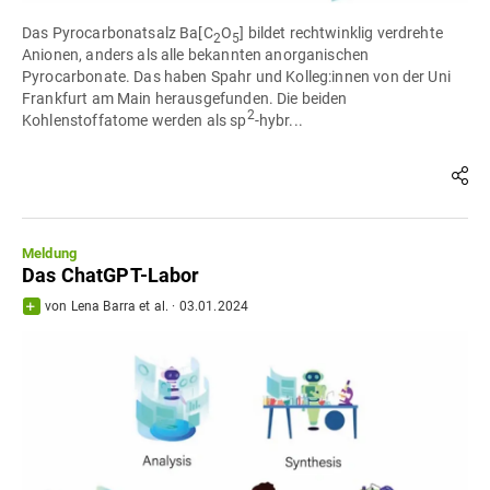
Das Pyrocarbonatsalz Ba[C
O
] bildet rechtwinklig verdrehte
2
5
Anionen, anders als alle bekannten anorganischen
Pyrocarbonate. Das haben Spahr und Kolleg:innen von der Uni
Frankfurt am Main herausgefunden. Die beiden
2
Kohlenstoffatome werden als sp
-hybr...
Meldung
Das ChatGPT-Labor
von
Lena Barra
et al.
·
03.01.2024