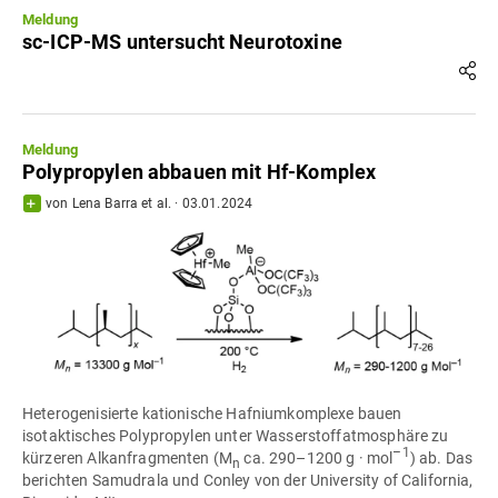
Meldung
sc-ICP-MS untersucht Neurotoxine
Meldung
Polypropylen abbauen mit Hf-Komplex
von
Lena Barra
et al.
·
03.01.2024
Heterogenisierte kationische Hafniumkomplexe bauen
isotaktisches Polypropylen unter Wasserstoffatmosphäre zu
–1
kürzeren Alkanfragmenten (M
ca. 290–1200 g · mol
) ab. Das
n
berichten Samudrala und Conley von der University of California,