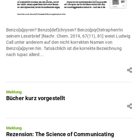
Benzo[a]pyren? Benzo[def]chrysen? Benzo[pqr]tetraphen!In
seinem Leserbrief [Nachr. Chem. 2019, 67(11), 81] weist Ludwig
Call unter anderem auf den nicht korrekten Namen von
Benzo[a]pyren hin. Tatsächlich ist die korrekte Bezeichnung
nach Iupac allerd...
Meldung
Bücher kurz vorgestellt
Meldung
Rezension: The Science of Communicating