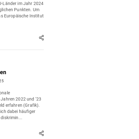
EU-Länder im Jahr 2024
öglichen Punkten. Um
as Europäische Institut
gen
25
onale
n Jahren 2022 und ‘23
ld erfahren (Grafik).
ich dabei häufiger
diskrimin...