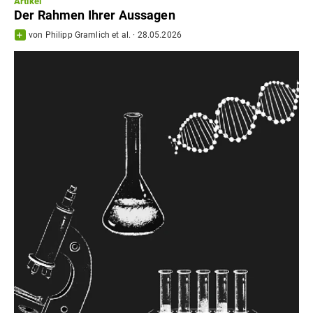
Artikel
Der Rahmen Ihrer Aussagen
von
Philipp Gramlich
et al.
·
28.05.2026