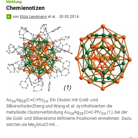
Meldung
Chemienotizen
von
Eliza Leusmann
et al.
·
30.05.2016
Au
Ag
(C≡C-Ph)
: Ein Cluster mit Gold- und
34
28
34
SilberschalenZheng und Wang et al. synthetisierten die
metalloide Clusterverbindung Au
Ag
(C≡C-Ph)
(1)
, bei der
34
28
34
die Gold- und Silberatome definierte Positionen einnehmen. Dazu
setzten sie Me
SAuCl mit...
2