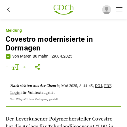
Meldung
Covestro modernisierte in
Dormagen
von
Maren Bulmahn
·
29.04.2025
Nachrichten aus der Chemie
,
Mai 2025
, S. 44-45
,
DOI
,
PDF
.
Login
für Volltextzugriff.
Von
Wiley-VCH
zur Verfügung gestellt
Der Leverkusener Polymerhersteller Covestro
hat die Anlage für Toluylendiisocyanat (TDI) in