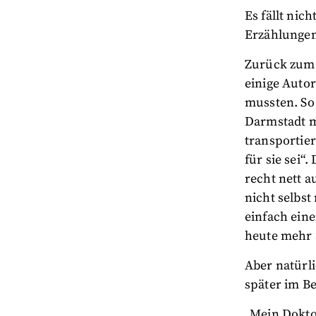
Es fällt nic
Erzählunge
Zurück zum S
einige Auto
mussten. So 
Darmstadt m
transportie
für sie sei“
recht nett a
nicht selbst
einfach ein
heute mehr 
Aber natürli
später im Be
„Mein Dokto