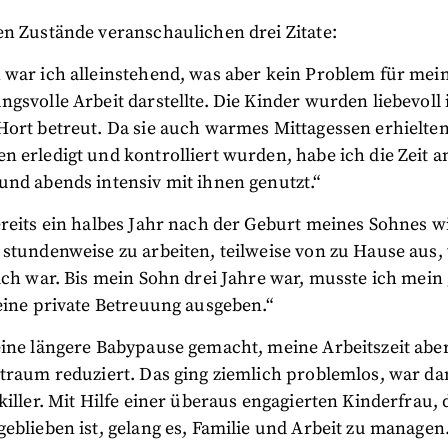
en Zustände veranschaulichen drei Zitate:
 war ich alleinstehend, was aber kein Problem für mei
gsvolle Arbeit darstellte. Die Kinder wurden liebevoll i
Hort betreut. Da sie auch warmes Mittagessen erhielten
 erledigt und kontrolliert wurden, habe ich die Zeit 
und abends intensiv mit ihnen genutzt.“
reits ein halbes Jahr nach der Geburt meines Sohnes w
 stundenweise zu arbeiten, teilweise von zu Hause aus,
ich war. Bis mein Sohn drei Jahre war, musste ich mein
eine private Betreuung ausgeben.“
eine längere Babypause gemacht, meine Arbeitszeit aber
traum reduziert. Das ging ziemlich problemlos, war dan
killer. Mit Hilfe einer überaus engagierten Kinderfrau, 
eblieben ist, gelang es, Familie und Arbeit zu managen.