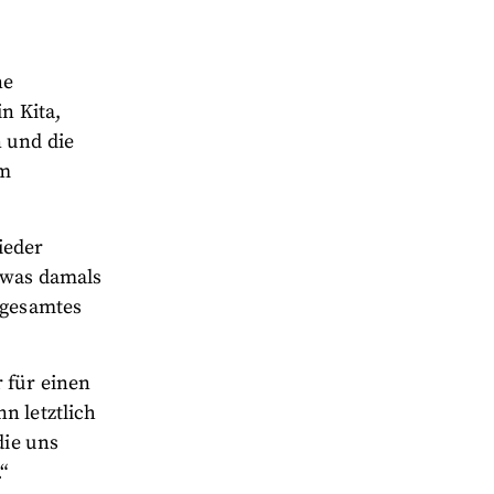
ne
n Kita,
 und die
am
ieder
 was damals
 gesamtes
 für einen
n letztlich
die uns
“