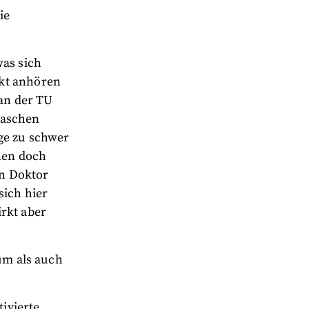
ie
was sich
ekt anhören
 an der TU
laschen
ge zu schwer
ehen doch
en Doktor
sich hier
rkt aber
ium als auch
ivierte,