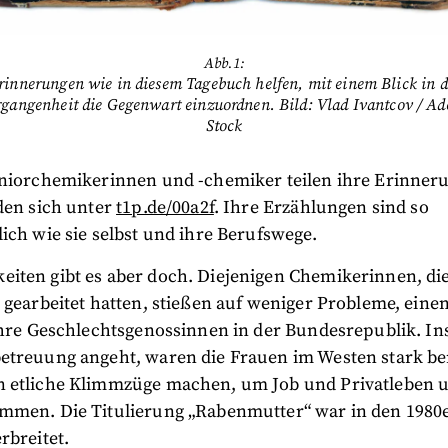
Abb.1:
rinnerungen wie in diesem Tagebuch helfen, mit einem Blick in d
rgangenheit die Gegenwart einzuordnen. Bild: Vlad Ivantcov / Ad
Stock
eniorchemikerinnen und -chemiker teilen ihre Erinneru
den sich unter
t1p.de/00a2f
. Ihre Erzählungen sind so
ich wie sie selbst und ihre Berufswege.
iten gibt es aber doch. Diejenigen Chemikerinnen, di
 gearbeitet hatten, stießen auf weniger Probleme, einen
 ihre Geschlechtsgenossinnen in der Bundesrepublik. I
etreuung angeht, waren die Frauen im Westen stark ben
 etliche Klimmzüge machen, um Job und Privatleben u
mmen. Die Titulierung „Rabenmutter“ war in den 1980
rbreitet.