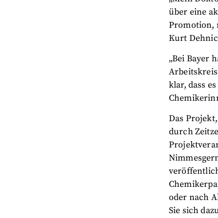
über eine a
Promotion, 
Kurt Dehnick
„Bei Bayer 
Arbeitskrei
klar, dass e
Chemikerinn
Das Projekt
durch Zeitz
Projektveran
Nimmesgern,
veröffentli
Chemikerpaa
oder nach A
Sie sich daz