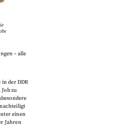
ie
obe
ngen – alle
e in der DDR
 Job zu
nsbesondere
achteiligt
nter einen
er Jahren