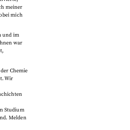
ch meiner
obei mich
h und im
 ihnen war
t,
n der Chemie
t. Wir
schichten
um Studium
ind. Melden