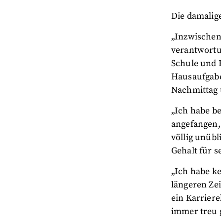
Die damalig
„Inzwischen
verantwortun
Schule und 
Hausaufgaben
Nachmittag 
„Ich habe be
angefangen,
völlig unübl
Gehalt für s
„Ich habe k
längeren Zei
ein Karriere
immer treu g