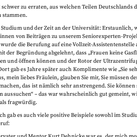
ht schwer zu erraten, aus welchen Teilen Deutschlands d
n stammen.
tudium und der Zeit an der Universität: Erstaunlich, 
rinnen von Beiträgen zu unserem Seniorexperten-Proj
wurde die Berufung auf eine Vollzeit-Assistentenstelle
it der Begründung abgelehnt, dass „Frauen keine Gasf
ren und öffnen können und der Rotor der Ultrazentrifu
. Dort gab es Jahre später auch Komplimente wie „Sie s
us, mein liebes Fräulein, glauben Sie mir, Sie müssen d
 machen, das ist nämlich sehr anstrengend. Sie können 
en aussuchen“ – das war wahrscheinlich gut gemeint, wi
als fragwürdig.
ch gab es auch viele positive Beispiele sowohl im Stud
ruf:
rvater und Mentor Kurt Dehnicke war es, der mich mot