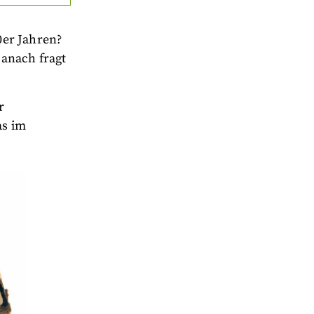
0er Jahren?
anach fragt
r
as im