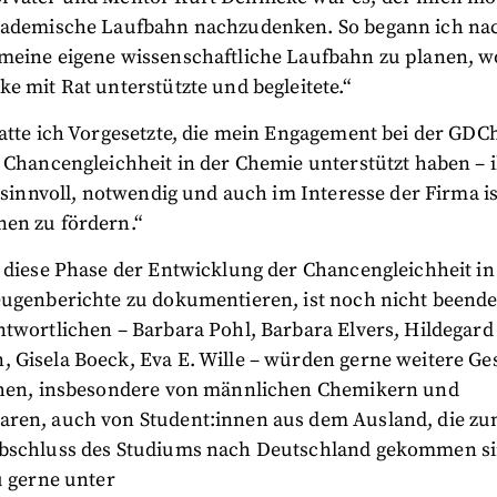
kademische Laufbahn nachzudenken. So begann ich na
meine eigene wissenschaftliche Laufbahn zu planen, w
e mit Rat unterstützte und begleitete.“
hatte ich Vorgesetzte, die mein Engagement bei der GDC
s Chancengleichheit in der Chemie unterstützt haben –
s sinnvoll, notwendig und auch im Interesse der Firma is
en zu fördern.“
, diese Phase der Entwicklung der Chancengleichheit i
eugenberichte zu dokumentieren, ist noch nicht beende
twortlichen – Barbara Pohl, Barbara Elvers, Hildegard
 Gisela Boeck, Eva E. Wille – würden gerne weitere Ge
chen, insbesondere von männlichen Chemikern und
ren, auch von Student:innen aus dem Ausland, die z
bschluss des Studiums nach Deutschland gekommen s
u gerne unter