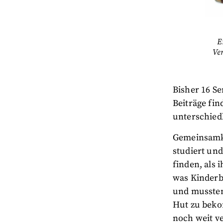
E
Ve
Bisher 16 S
Beiträge fin
unterschiedl
Gemeinsamke
studiert und
finden, als
was Kinderb
und mussten
Hut zu beko
noch weit ve