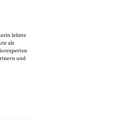
erin leitete
ute als
niorexperten
ärtnern und