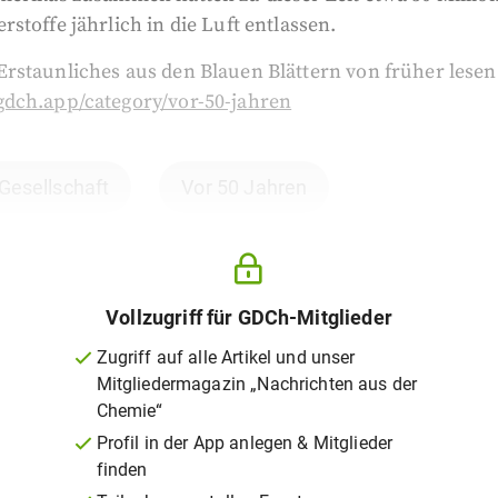
stoffe jährlich in die Luft entlassen.
staunliches aus den Blauen Blättern von früher lesen 
gdch.app/category/vor-50-jahren
 Gesellschaft
Vor 50 Jahren
Vollzugriff für GDCh-Mitglieder
Zugriff auf alle Artikel und unser
Mitgliedermagazin „Nachrichten aus der
Chemie“
Profil in der App anlegen & Mitglieder
finden