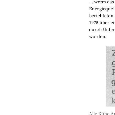
… wenn das 
Energiequell
berichteten
1975 über ei
durch Unter
worden:
Alle Kühe A