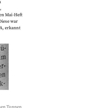
n
,
en Mai-Heft
Diese war
A, erkannt
onen Tonnen