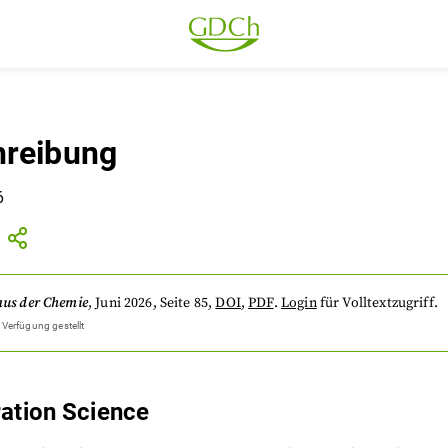
reibung
6
aus der Chemie
,
Juni 2026
, Seite 85
,
DOI
,
PDF
.
Login
für Volltextzugriff.
 Verfügung gestellt
ation Science