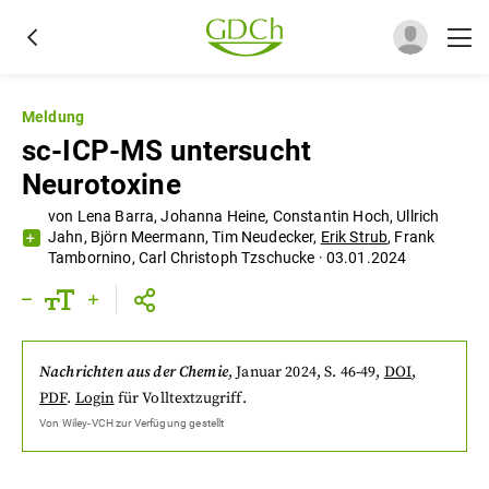
Meldung
sc-ICP-MS untersucht
Neurotoxine
von
Lena Barra
,
Johanna Heine
,
Constantin Hoch
,
Ullrich
Jahn
,
Björn Meermann
,
Tim Neudecker
,
Erik Strub
,
Frank
Tambornino
,
Carl Christoph Tzschucke
·
03.01.2024
Nachrichten aus der Chemie
,
Januar 2024
, S. 46-49
,
DOI
,
PDF
.
Login
für Volltextzugriff.
Von
Wiley-VCH
zur Verfügung gestellt