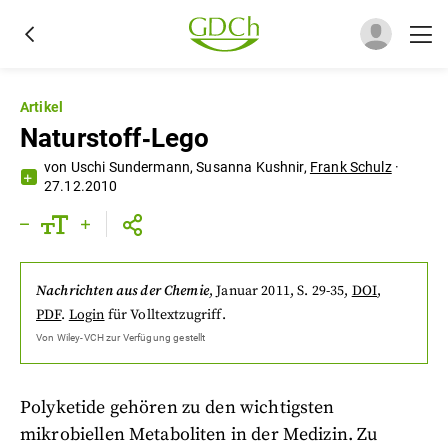
Artikel
Naturstoff‐Lego
von
Uschi Sundermann
,
Susanna Kushnir
,
Frank Schulz
·
27.12.2010
Nachrichten aus der Chemie
,
Januar 2011
, S. 29-35
,
DOI
,
PDF
.
Login
für Volltextzugriff.
Von
Wiley-VCH
zur Verfügung gestellt
Polyketide gehören zu den wichtigsten
mikrobiellen Metaboliten in der Medizin. Zu