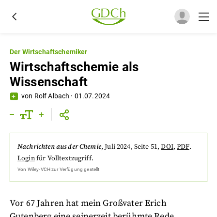
Der Wirtschaftschemiker
Wirtschaftschemie als
Wissenschaft
von
Rolf Albach
·
01.07.2024
Nachrichten aus der Chemie
,
Juli 2024
, Seite 51
,
DOI
,
PDF
.
Login
für Volltextzugriff.
Von
Wiley-VCH
zur Verfügung gestellt
Vor 67 Jahren hat mein Großvater Erich
Gutenberg eine seinerzeit berühmte Rede