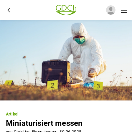
Artikel
Miniaturisiert messen
von
Christian Ehrensberger
·
30.06.2025