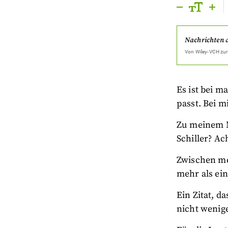
Nachrichten 
Von
Wiley-VCH
zur
Es ist bei m
passt. Bei m
Zu meinem N
Schiller? Ac
Zwischen me
mehr als ei
Ein Zitat, d
nicht wenige