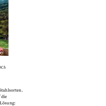
GDCh
Stahlsorten.
 die
 Lösung: