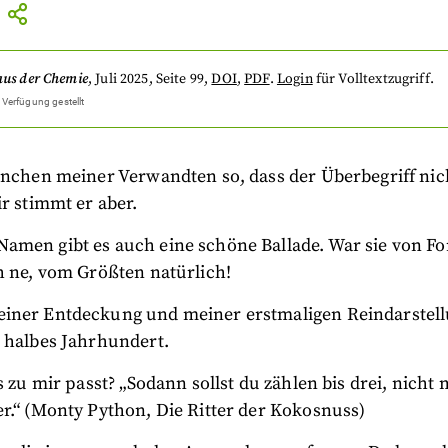
aus der Chemie
,
Juli 2025
, Seite 99
,
DOI
,
PDF
.
Login
für Volltextzugriff.
 Verfügung gestellt
anchen meiner Verwandten so, dass der Überbegriff nich
ir stimmt er aber.
amen gibt es auch eine schöne Ballade. War sie von F
h ne, vom Größten natürlich!
iner Entdeckung und meiner erstmaligen Reindarstell
n halbes Jahrhundert.
as zu mir passt? „Sodann sollst du zählen bis drei, nich
r.“ (Monty Python, Die Ritter der Kokosnuss)