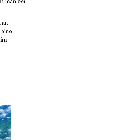
ht man bei
i an
 eine
 im