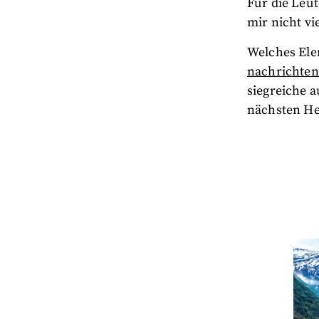
Für die Leu
mir nicht vi
Welches Elem
nachrichte
siegreiche a
nächsten He