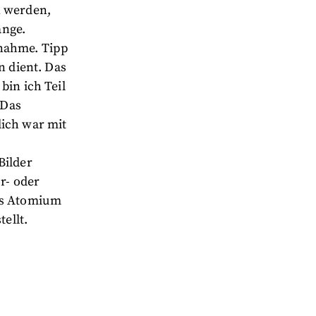
n werden,
ange.
fnahme. Tipp
n dient. Das
bin ich Teil
„Das
lich war mit
Bilder
r- oder
das Atomium
ellt.