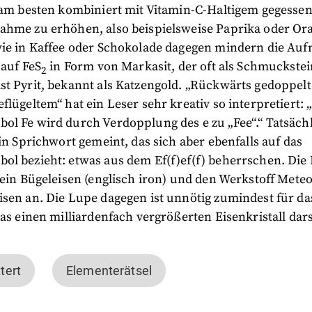
e am besten kombiniert mit Vitamin-C-Haltigem gegesse
ahme zu erhöhen, also beispielsweise Paprika oder Or
wie in Kaffee oder Schokolade dagegen mindern die Au
 auf FeS
in Form von Markasit, der oft als Schmuckstei
2
t Pyrit, bekannt als Katzengold. „Rückwärts gedoppelt 
flügeltem“ hat ein Leser sehr kreativ so interpretiert: 
ol Fe wird durch Verdopplung des e zu „Fee“.“ Tatsäch
ein Sprichwort gemeint, das sich aber ebenfalls auf das
l bezieht: etwas aus dem Ef(f)ef(f) beherrschen. Die 
 ein Bügeleisen (englisch iron) und den Werkstoff Meteo
isen an. Die Lupe dagegen ist unnötig zumindest für 
das einen milliardenfach vergrößerten Eisenkristall darst
tert
Elementerätsel