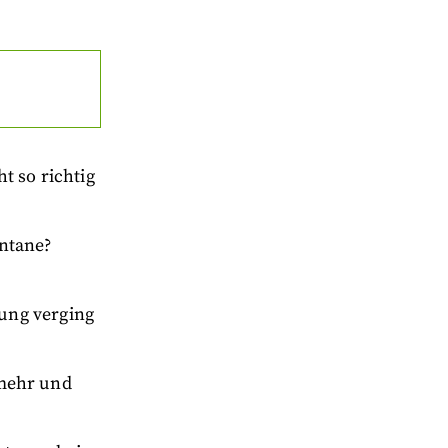
t so richtig
ontane?
ung verging
t mehr und