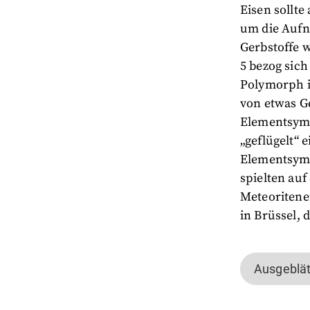
Eisen sollt
um die Aufn
Gerbstoffe 
5 bezog sich
Polymorph is
von etwas Ge
Elementsymb
„geflügelt“ 
Elementsymbo
spielten auf
Meteoritene
in Brüssel, 
Ausgeblät