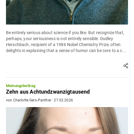
Be entirely serious about science if you like. But recognize that,
perhaps, your seriousness is not entirely sensible. Dudley
Herschbach, recipient of a 1986 Nobel Chemistry Prize, often
delights in explaining that a sense of humor can be core to a c...
Meinungsbeitrag
Zehn aus Achtundzwanzigtausend
von
Charlotte Gers‐Panther
·
27.02.2026