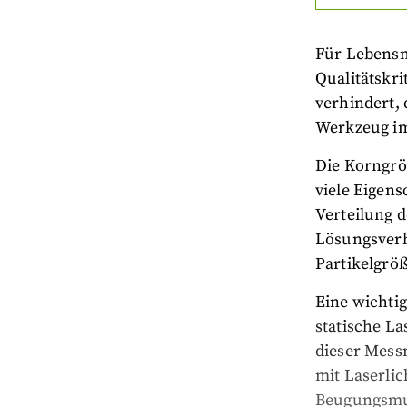
Für Lebensmi
Qualitätskr
verhindert, 
Werkzeug im
Die Korngröß
viele Eigen
Verteilung d
Lösungsverha
Partikelgröß
Eine wichti
statische L
dieser Mess
mit Laserlic
Beugungsmus