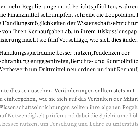
er mehr Regulierungen und Berichtspflichten, währe
 die Finanzmittel schrumpfen, schreibt die Leopoldina.
e Handlungsmöglichkeiten der Wissenschaftseinrichtu
ie von ihren Kernaufgaben ab. In ihrem Diskussionspap
sierung macht sie fünf Vorschläge, wie sich dies änder
Handlungsspielräume besser nutzen,
Tendenzen der
nschränkung entgegentreten,
Berichts- und Kontrollpfli
Wettbewerb um Drittmittel neu ordnen und
auf Kernau
.
te dies so aussehen: Veränderungen sollten stets mit
einhergehen, wie sie sich auf das Verhalten der Mitar
Wissenschaftseinrichtungen sollten ihre eigenen Rege
auf Notwendigkeit prüfen und dabei die Spielräume hö
n besser nutzen, um Forschung und Lehre zu unterstüt