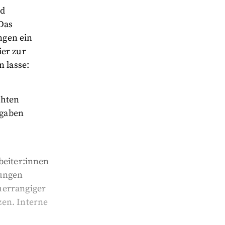
nd
 Das
ngen ein
ier zur
n lasse:
chten
fgaben
beiter:innen
lungen
herrangiger
zen. Interne