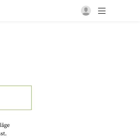
läge
st.