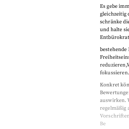
Es gebe imm
gleichzeitig
schränke di
und halte s
Entbürokrati
bestehende 
Freiheitsei
reduzieren,
fokussieren
Konkret könn
Bewertungen 
auswirken. 
regelmäßig 
Vorschrifte
Be