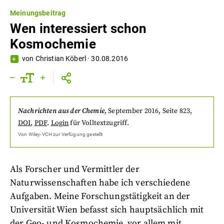
Meinungsbeitrag
Wen interessiert schon
Kosmochemie
von
Christian Köberl
·
30.08.2016
Nachrichten aus der Chemie
,
September 2016
, Seite 823
,
DOI
,
PDF
.
Login
für Volltextzugriff.
Von
Wiley-VCH
zur Verfügung gestellt
Als Forscher und Vermittler der
Naturwissenschaften habe ich verschiedene
Aufgaben. Meine Forschungstätigkeit an der
Universität Wien befasst sich hauptsächlich mit
der Geo- und Kosmochemie, vor allem mit