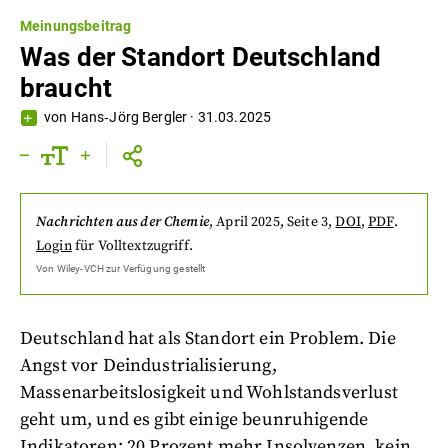
Meinungsbeitrag
Was der Standort Deutschland
braucht
von
Hans‐Jörg Bergler
·
31.03.2025
Nachrichten aus der Chemie
,
April 2025
, Seite 3
,
DOI
,
PDF
.
Login
für Volltextzugriff.
Von
Wiley-VCH
zur Verfügung gestellt
Deutschland hat als Standort ein Problem. Die
Angst vor Deindustrialisierung,
Massenarbeitslosigkeit und Wohlstandsverlust
geht um, und es gibt einige beunruhigende
Indikatoren: 20 Prozent mehr Insolvenzen, kein