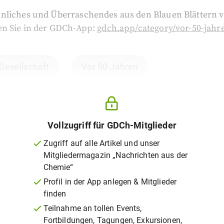
nliches und Überraschendes aus den Blauen Blättern 
en Sie in der GDCh-App:
gdch.app/category/vor-50-jahr
 Gesellschaft
Vor 50 Jahren
Vollzugriff für GDCh-Mitglieder
Zugriff auf alle Artikel und unser
Mitgliedermagazin „Nachrichten aus der
Chemie“
Profil in der App anlegen & Mitglieder
finden
Teilnahme an tollen Events,
Fortbildungen, Tagungen, Exkursionen,