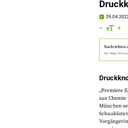
Druckk
29.04.202
Nachrichten 
Von
Wiley-VCH
zur
Druckkn
„Premiere fü
aus Chemie 
München sei
Schaukästen
Vorgängerin