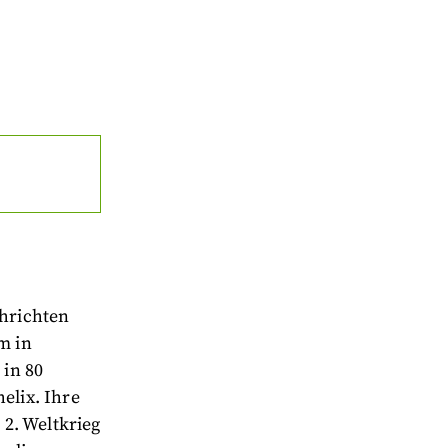
chrichten
m in
in 80
lix. Ihre
2. Weltkrieg