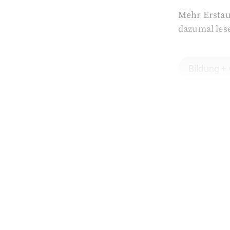
Mehr Erstau
dazumal les
Bildung +