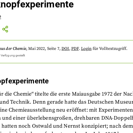
nopfexperimente
2
aus der Chemie
,
Mai 2022
, Seite 7
,
DOI
,
PDF
.
Login
für Volltextzugriff.
 Verfügung gestellt
opfexperimente
r die Chemie“ titelte die erste Maiausgabe 1972 der Na
und Technik. Denn gerade hatte das Deutschen Museu
ne Chemieausstellung neu eröffnet: mit Experimenten 
 und einer überlebensgroßen, drehbaren DNA-Doppelhe
 hatten noch Ostwald und Nernst konzipiert; nach dem 