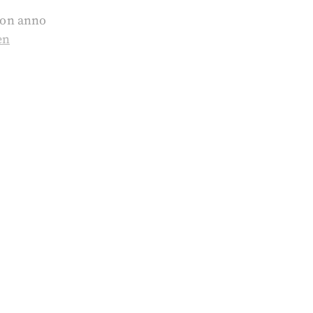
von anno
en