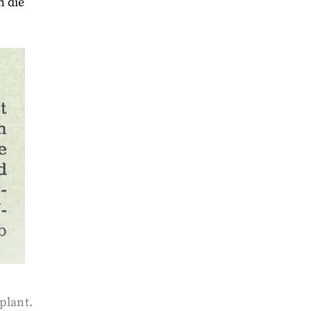
n die
plant.