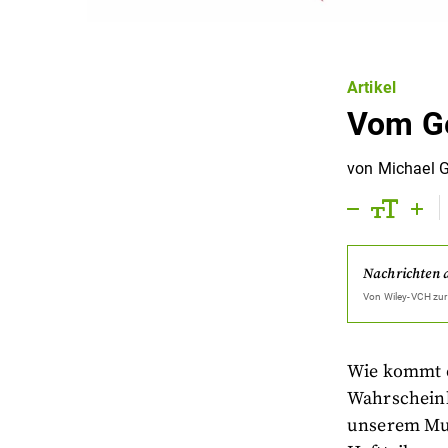
Artikel
Vom Ge
von
Michael 
Nachrichten 
Von
Wiley-VCH
zur
Wie kommt ei
Wahrscheinli
unserem Mul