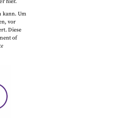
er hier.
en kann. Um
en, vor
rt. Diese
ment of
ce