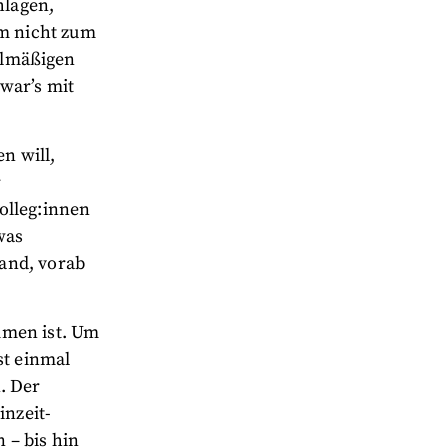
hlagen,
am nicht zum
gelmäßigen
war’s mit
n will,
r
olleg:innen
was
and, vorab
mmen ist. Um
st einmal
. Der
inzeit-
 – bis hin