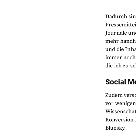
Dadurch sind
Pressemitte
Journale und
mehr handhab
und die Inha
immer noch 
die ich zu 
Social M
Zudem verso
vor wenigen
Wissenschaf
Konversion i
Bluesky.