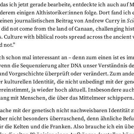
as ich jetzt gerade bearbeite, entdeckte ich auch auf 
derem einigen Althistoriker:innen folge. Dort fand ich 
 einen journalistischen Beitrag von Andrew Curry in
Sci
did not come from the land of Canaan, challenging hist
 Culture with biblical roots spread across the ancient 
d not.”
ch schon mal interessant an – denn zum einen ist es i
enn die Sequenzierung alter DNA unser Verständnis d
und Vorgeschichte überprüft oder verändert. Zum ander
r kulturellen Identität, die nicht unbedingt mit der ge
ereinstimmt, ja wieder hoch aktuell. Insbesondere auc
g mit Menschen, die über das Mittelmeer schippern
Sache mit der genetisch nicht nachweisbaren Identität 
ber nicht besonders überraschend, denn ähnliche Befu
r die Kelten und die Franken. Also brauche ich ein üb