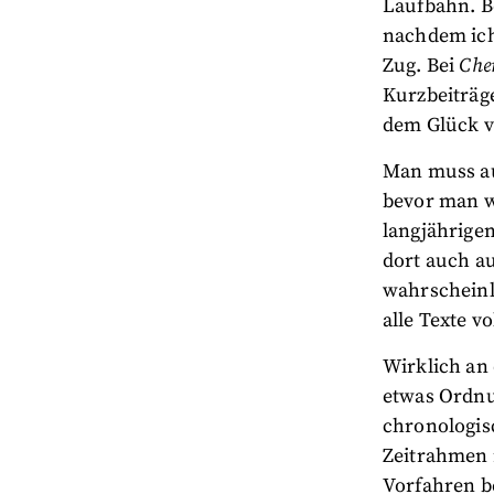
Laufbahn. B
nachdem ich 
Zug. Bei
Che
Kurzbeiträg
dem Glück v
Man muss au
bevor man w
langjährige
dort auch a
wahrscheinl
alle Texte v
Wirklich an
etwas Ordnun
chronologis
Zeitrahmen r
Vorfahren b