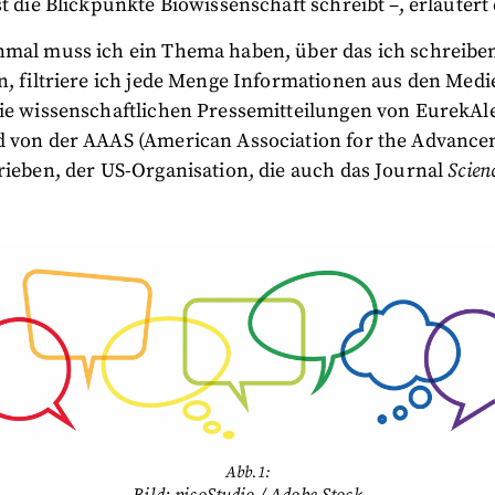
st die Blickpunkte Biowissenschaft schreibt –, erläutert 
nmal muss ich ein Thema haben, über das ich schreib
n, filtriere ich jede Menge Informationen aus den Medi
ie wissenschaftlichen Pressemitteilungen von EurekAle
d von der AAAS (American Association for the Advance
rieben, der US-Organisation, die auch das Journal
Scien
Abb.1:
Bild: picoStudio / Adobe Stock