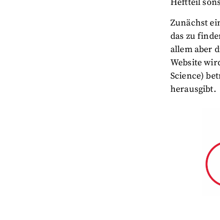
Heftteil son
Zunächst ei
das zu finde
allem aber d
Website wir
Science) bet
herausgibt.