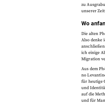
zu Ausgrabu
unserer Zei
Wo anfa
Die alten Ph
Also denke i
anschließend
ich einige A
Migration ve
Aus dem Phö
no Levantine
für heutige 
und Identitä
auf die Meth
und für Manc