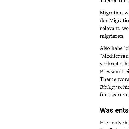
Thema, für d
Migration w
der Migratio
relevant, we
migrieren.
Also habe i
“Mediterran
verbreitet h
Pressemitte
Themenvorsc
Biology
schic
für das ric
Was ents
Hier entsche