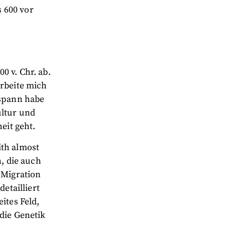
 600 vor
0 v. Chr. ab.
arbeite mich
rspann habe
ultur und
eit geht.
ith almost
n, die auch
 Migration
etailliert
ites Feld,
die Genetik