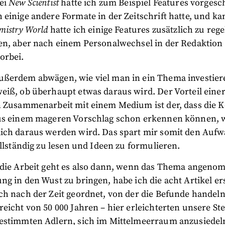
ei
New Scientist
hatte ich zum Beispiel Features vorgesc
einige andere Formate in der Zeitschrift hatte, und k
mistry World
hatte ich einige Features zusätzlich zu re
en, aber nach einem Personalwechsel in der Redaktion 
orbei.
ßerdem abwägen, wie viel man in ein Thema investiere
eiß, ob überhaupt etwas daraus wird. Der Vorteil eine
n Zusammenarbeit mit einem Medium ist der, dass die K
us einem mageren Vorschlag schon erkennen können, 
ich daraus werden wird. Das spart mir somit den Aufw
ollständig zu lesen und Ideen zu formulieren.
 die Arbeit geht es also dann, wenn das Thema angeno
g in den Wust zu bringen, habe ich die acht Artikel er
ch nach der Zeit geordnet, von der die Befunde handeln
eicht von 50 000 Jahren – hier erleichterten unsere Ste
estimmten Adlern, sich im Mittelmeerraum anzusiedeln