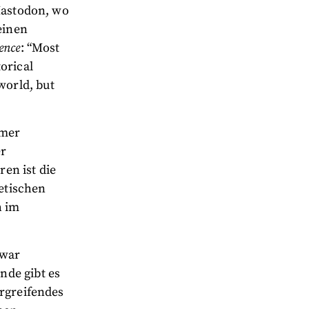
Mastodon, wo
einen
ence
: “Most
orical
world, but
mmer
er
en ist die
netischen
h im
.
zwar
nde gibt es
ergreifendes