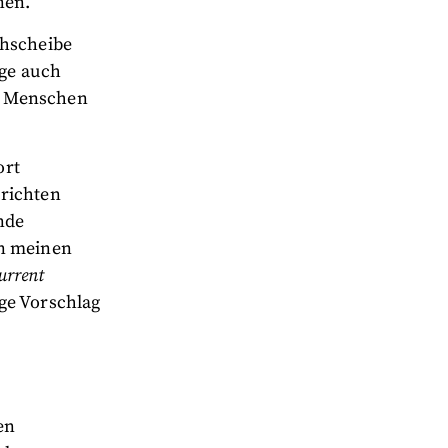
nen.
ehscheibe
ige auch
ss Menschen
ort
hrichten
nde
nn meinen
urrent
ige Vorschlag
en