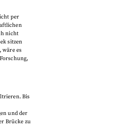
icht per
aftlichen
ch nicht
ek sitzen
, wäre es
 Forschung,
trieren. Bis
en und der
ner Brücke zu