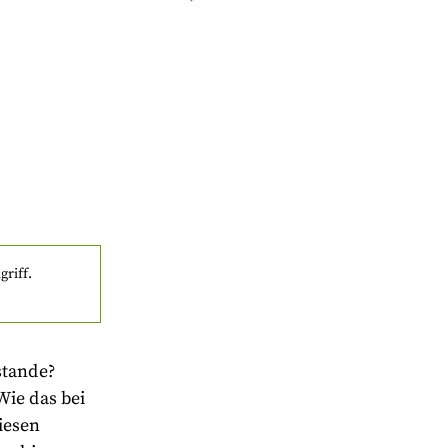
griff.
stande?
Wie das bei
iesen