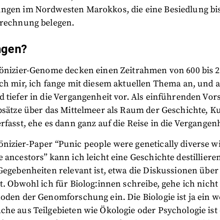
ngen im Nordwesten Marokkos, die eine Besiedlung bis
trechnung belegen.
ngen?
önizier-Genome decken einen Zeitrahmen von 600 bis 20
ch mir, ich fange mit diesem aktuellen Thema an, und 
 tiefer in die Vergangenheit vor. Als einführenden Vo
bsätze über das Mittelmeer als Raum der Geschichte, K
rfasst, ehe es dann ganz auf die Reise in die Vergangenh
nizier-Paper “Punic people were genetically diverse w
 ancestors” kann ich leicht eine Geschichte destilliere
Gegebenheiten relevant ist, etwa die Diskussionen über
t. Obwohl ich für Biolog:innen schreibe, gehe ich nicht d
oden der Genomforschung ein. Die Biologie ist ja ein we
he aus Teilgebieten wie Ökologie oder Psychologie ist 