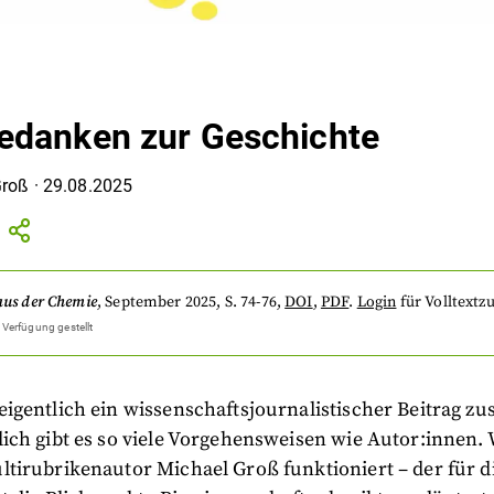
danken zur Geschichte
Groß
·
29.08.2025
aus der Chemie
,
September 2025
, S. 74-76
,
DOI
,
PDF
.
Login
für Volltextzu
 Verfügung gestellt
gentlich ein wissenschaftsjournalistischer Beitrag zu
ch gibt es so viele Vorgehensweisen wie Autor:innen. 
tirubrikenautor Michael Groß funktioniert – der für d