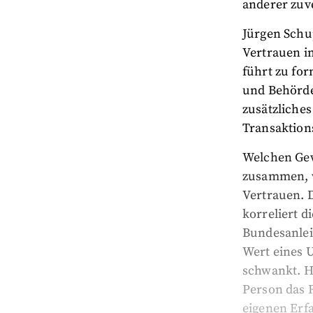
anderer zuve
Jürgen Schu
Vertrauen im
führt zu fo
und Behörden
zusätzliches
Transaktion
Welchen Gew
zusammen, wi
Vertrauen. 
korreliert d
Bundesanleih
Wert eines 
schwankt. H
Person das R
eigenen Erf