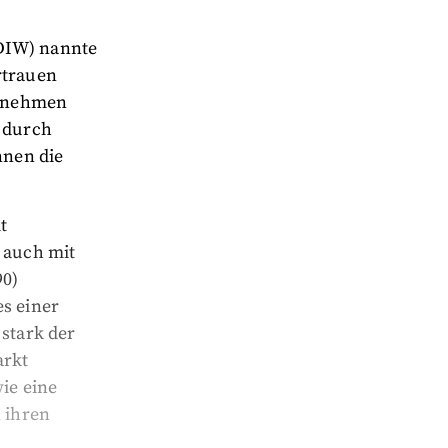
(DIW) nannte
rtrauen
ernehmen
n durch
nnen die
t
o auch mit
90)
es einer
 stark der
arkt
ie eine
n ihren