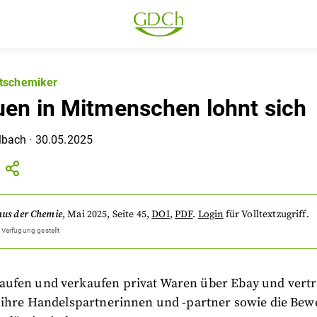
ftschemiker
uen in Mitmenschen lohnt sich
lbach
·
30.05.2025
aus der Chemie
,
Mai 2025
, Seite 45
,
DOI
,
PDF
.
Login
für Volltextzugriff.
 Verfügung gestellt
ufen und verkaufen privat Waren über Ebay und vert
s ihre Handelspartnerinnen und -partner sowie die Be