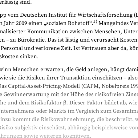
rlässig sind.
pp vom Deutschen Institut für Wirtschaftsforschung 
1)
 Jahr 2009 einen „sozialen Rohstoff“.
Mangelndes Ve
rmalisierter Kommunikation zwischen Menschen, Unt
 – zu Bürokratie. Das ist lästig und verursacht Koste
 Personal und verlorene Zeit. Ist Vertrauen aber da, kö
skosten sinken.
inn Menschen erwarten, die Geld anlegen, hängt dami
e sie die Risiken ihrer Transaktion einschätzen – als
Das Capital-Asset-Pricing-Modell (CAPM, Nobelpreis 19
ie Gewinnerwartung mit der Höhe des risikofreien Zins
e und dem Risikofaktor β. Dieser Faktor bildet ab, wie
Unternehmens oder Markts im Vergleich zum Gesamtm
inzu kommt die Risikowahrnehmung, die beschreibt, w
isiko subjektiv einschätzt, abhängig beispielsweise vo
ahrungen sowie weiteren kognitiven,