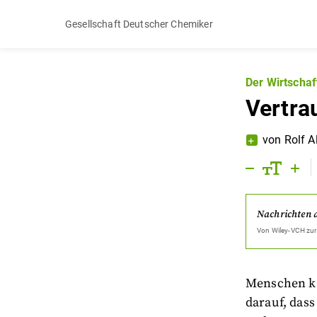
Gesellschaft Deutscher Chemiker
Der Wirtscha
Vertra
von
Rolf A
Nachrichten 
Von
Wiley-VCH
zur
Menschen ka
darauf, das