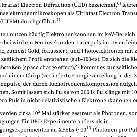
6)
ltrafast Electron Diffraction (UED) bezeichnet,
letzte
nselektronenmikroskopen als Ultrafast Electron Trans
7)
 (UTEM) durchgeführt.
en nutzen häufig Elektronenkanonen im keV-Bereich 
ierbei wird ein Femtosekunden-Laserpuls im UV auf ein
e, zumeist Gold, fokussiert, und Photoelektronen mit 
zeitlichem Profil entstehen (sub-100-fs). Da sich die E
8)
abstoßen (space charge effect),
kommt es zur zeitlich
und einem Chirp (veränderte Energieverteilung in der 
nenpulse, der durch Radiofrequenzkompression aufge
n. Somit lassen sich Pulse von 200 fs Pulslänge mit 10
pro Puls in nicht-relativistischen Elektronenkanonen e
5
werden zirka 10
Mal stärker gestreut als Photonen, som
gungen für UED-Experimente anders als in
13
gungsexperimenten an XFELs (~10
Photonen pro Puls