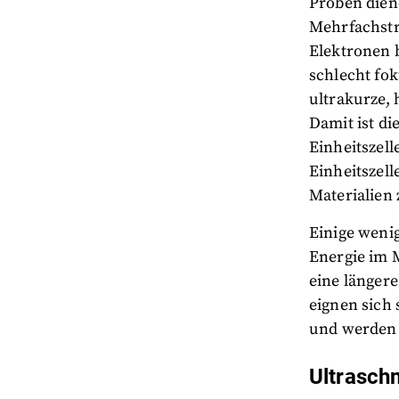
Proben dien
Mehrfachstr
Elektronen b
schlecht fok
ultrakurze,
Damit ist d
Einheitszell
Einheitszel
Materialien 
Einige wenig
Energie im 
eine länger
eignen sich
und werden 
Ultrasch