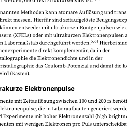
 werden, die direkt struktursensitiv ist.
enannten Methoden kann atomare Auflösung und trans
direkt messen. Hierfür sind zeitaufgelöste Beugungsex
e können entweder mit ultrakurzen Röntgenpulsen wie a
asern (XFELs) oder mit ultrakurzen Elektronenpulsen 
5,6)
m Labormaßstab durchgeführt werden.
Hierbei sin
nenexperimente direkt komplementär, da in der
tallographie die Elektronendichte und in der
ristallographie das Coulomb-Potenzial und damit die K
ird (Kasten).
trakurze Elektronenpulse
mente mit Zeitauflösung zwischen 100 und 200 fs benöt
Elektronenpulse, die in Laboraufbauten generiert werd
nd Experimente mit hoher Elektronenzahl (high brightne
enten mit wenigen Elektronen pro Puls unterscheidbar