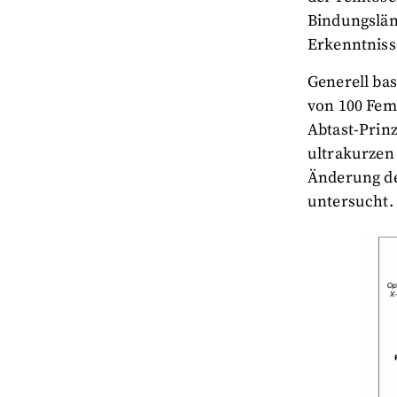
Bindungslän
Erkenntniss
Generell ba
von 100 Fem
Abtast-Prinz
ultrakurzen 
Änderung de
untersucht. 