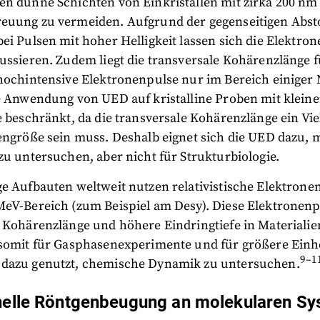
en dünne Schichten von Einkristallen mit zirka 200 nm
euung zu vermeiden. Aufgrund der gegenseitigen Abs
ei Pulsen mit hoher Helligkeit lassen sich die Elektro
ussieren. Zudem liegt die transversale Kohärenzlänge f
 hochintensive Elektronenpulse nur im Bereich einiger
ie Anwendung von UED auf kristalline Proben mit kleine
e beschränkt, da die transversale Kohärenzlänge ein Vie
lengröße sein muss. Deshalb eignet sich die UED dazu, 
zu untersuchen, aber nicht für Strukturbiologie.
e Aufbauten weltweit nutzen relativistische Elektrone
MeV-Bereich (zum Beispiel am Desy). Diese Elektronen
e Kohärenzlänge und höhere Eindringtiefe in Materiali
 somit für Gasphasenexperimente und für größere Einhe
9–1
dazu genutzt, chemische Dynamik zu untersuchen.
nelle Röntgenbeugung an molekularen S