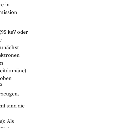
re in
mission
(95 keV oder
e
zunächst
lektronen
en
Zeitdomäne)
hoben
5
rzeugen.
it sind die
): Als