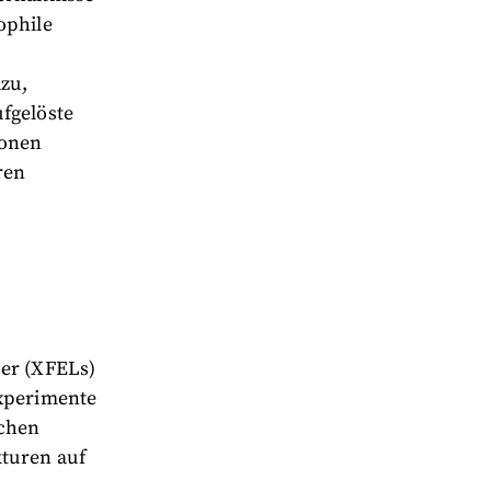
ophile
zu,
fgelöste
tonen
ren
ser (XFELs)
Experimente
schen
kturen auf