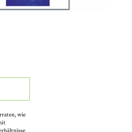
rraten, wie
mit
erhältnisse