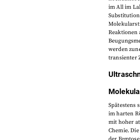
im All im La
Substitution
Molekularst
Reaktionen 
Beugungsmet
werden zun
transienter
Ultrasch
Molekula
Spätestens 
im harten R
mit hoher a
Chemie. Die
der Femtosek