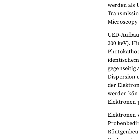
werden als U
Transmissio
Microscopy
UED-Aufbaut
200 keV). H
Photokathod
identischem 
gegenseitig 
Dispersion 
der Elektro
werden könne
Elektronen 
Elektronen 
Probenbedin
Röntgenbeu