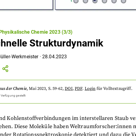
Physikalische Chemie 2023 (3/3)
chnelle Strukturdynamik
üller‐Werkmeister
·
28.04.2023
aus der Chemie
,
Mai 2023
, S. 59-62
,
DOI
,
PDF
.
Login
für Volltextzugriff.
 Verfügung gestellt
und Kohlenstoffverbindungen im interstellaren Staub ve
tehen. Diese Moleküle haben Weltraumforscher:innen 
nder Rotationsspektroskopie detektiert und dazu die V