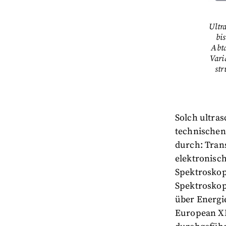
Ultr
bi
Abta
Vari
str
Solch ultra
technischen 
durch: Tran
elektronisch
Spektroskopi
Spektroskopi
über Energi
European XF