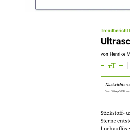
Trendbericht 
Ultras
von
Henrike M
Nachrichten 
Von
Wiley-VCH
zur
Stickstoff- 
Sterne ents
hochauflöse