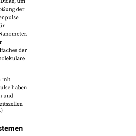
 Dicke, um
toßung der
nenpulse
ür
 Nanometer.
r
lfaches der
molekulare
n mit
pulse haben
en und
itszellen
1)
ystemen