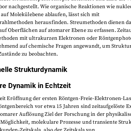
bor nachgestellt. Wie organische Reaktionen wie nukle
 auf Molekülebene ablaufen, lässt sich mit
rahlmethoden herausfinden. Streumethoden dienen da
auf Oberflächen auf atomarer Ebene zu erfassen. Zeitau
hoden mit ultrakurzen Elektronen oder Röntgenpho
ehmend auf chemische Fragen angewandt, um Struktu
 Zustände zu beobachten.
nelle Strukturdynamik
re Dynamik in Echtzeit
seit Eröffnung der ersten Röntgen-Freie-Elektronen-La
öntgenbereich vor etwa 15 Jahren sind zeitaufgelöste 
tomarer Auflösung Ziel der Forschung in der physikali
 Möglichkeit, molekulare Prozesse und transiente Stru
unden-Zeitskala, also der Zeitskala von