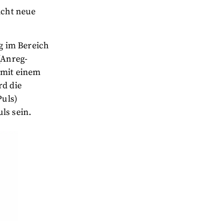
icht neue
g im Bereich
(Anreg-
 mit einem
rd die
Puls)
ls sein.