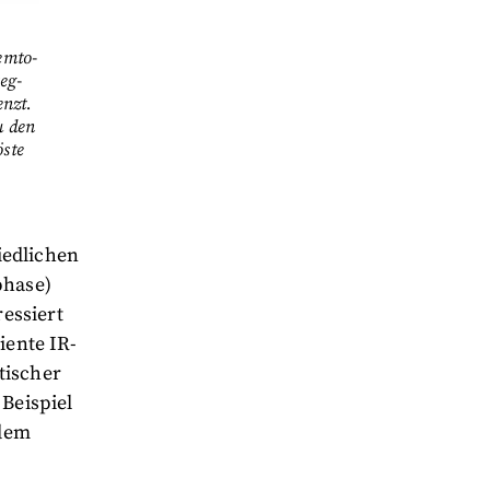
emto-
eg-
enzt.
u den
öste
iedlichen
phase)
essiert
iente IR-
tischer
 Beispiel
dem