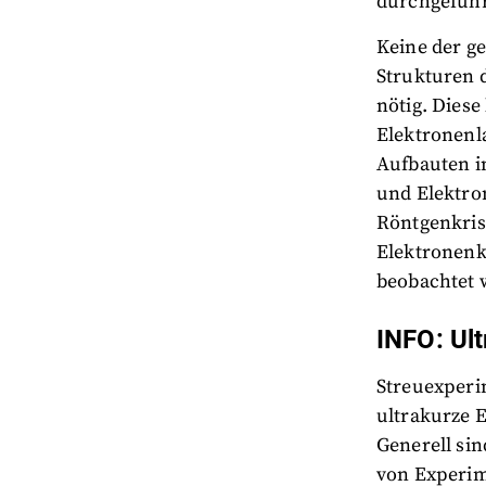
durchgeführt
Keine der g
Strukturen 
nötig. Dies
Elektronenl
Aufbauten i
und Elektro
Röntgenkris
Elektronenk
beobachtet w
INFO: Ul
Streuexperi
ultrakurze 
Generell si
von Experim