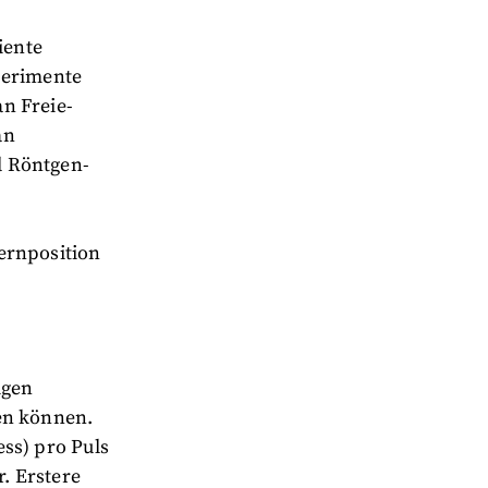
iente
perimente
n Freie-
an
d Röntgen-
ernposition
igen
en können.
ss) pro Puls
. Erstere