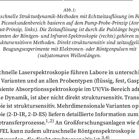
Abb.1:
aschnelle Strukturdynamik-Methoden mit Echtzeitauflösung im F
s Picosekundenbereich basieren auf dem Pump-Probe-Prinzip (Anr
st-Prinzip, links). Die Zeitauflösung ist durch die Pulslänge begr
anten der Röntgen- und Infrarot-Spektroskopie (rechts) gehören z
uktursensitiven Methoden. Direkt struktursensitiv sind zeitaufgel
Beugungsexperimente mit Elektronen- oder Röntgenpulsen mit
(sub)atomaren Wellenlängen.
schnelle Laserspektroskopie führen Labore in untersch
Varianten und an allen Probentypen (flüssig, fest, Gas
siente Absorptionsspektroskopie im UV/Vis-Bereich adr
e Dynamik, ist aber nicht direkt struktursensitiv. Trans
e ist struktursensitiv. Mehrdimensionale Varianten op
e (2-D-IR, 2-D-ES) liefern detaillierte Information zum
1,2)
etransferprozesse.
An Großforschungsanlagen wie 
EL kann zudem ultraschnelle Röntgenspektroskopie
3,4)