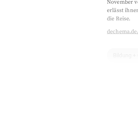
November vo
erlässt ihn
die Reise.
dechema.de/
Bildung +