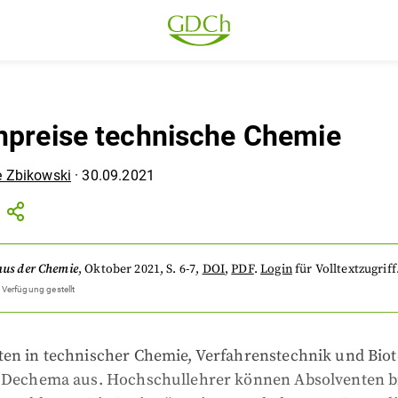
npreise technische Chemie
e Zbikowski
·
30.09.2021
aus der Chemie
,
Oktober 2021
, S. 6-7
,
DOI
,
PDF
.
Login
für Volltextzugriff
 Verfügung gestellt
ten in technischer Chemie, Verfahrenstechnik und Bio
e Dechema aus. Hochschullehrer können Absolventen b