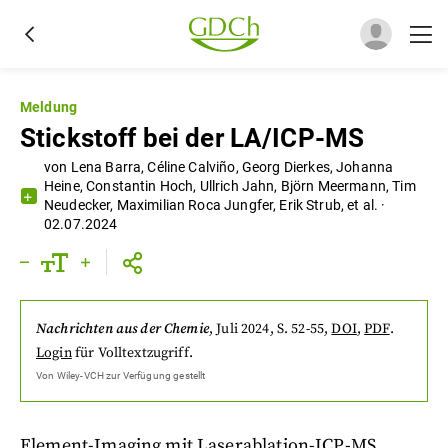
Meldung
Stickstoff bei der LA/ICP-MS
von
Lena Barra
,
Céline Calviño
,
Georg Dierkes
,
Johanna
Heine
,
Constantin Hoch
,
Ullrich Jahn
,
Björn Meermann
,
Tim
Neudecker
,
Maximilian Roca Jungfer
,
Erik Strub
,
et al.
·
02.07.2024
Nachrichten aus der Chemie
,
Juli 2024
, S. 52-55
,
DOI
,
PDF
.
Login
für Volltextzugriff.
Von
Wiley-VCH
zur Verfügung gestellt
Element-Imaging mit Laserablation-ICP-MS