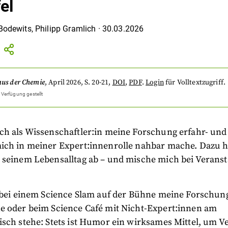
el
Bodewits
,
Philipp Gramlich
·
30.03.2026
aus der Chemie
,
April 2026
, S. 20-21
,
DOI
,
PDF
.
Login
für Volltextzugriff.
 Verfügung gestellt
ch als Wissenschaftler:in meine Forschung erfahr- und
ich in meiner Expert:innenrolle nahbar mache. Dazu h
 seinem Lebensalltag ab – und mische mich bei Veranst
 bei einem
Science Slam auf der Bühne meine Forschun
e oder beim Science Café mit Nicht-Expert:innen am
isch stehe: Stets ist Humor ein wirksames Mittel, um 