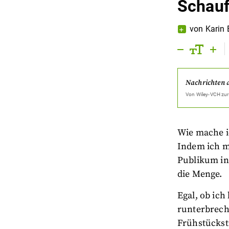
Schauf
von
Karin 
Nachrichten 
Von
Wiley-VCH
zur
Wie mache i
Indem ich m
Publikum in
die Menge.
Egal, ob ich
runterbrech
Frühstückst