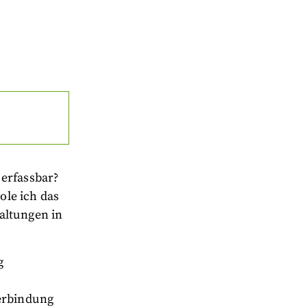
 erfassbar?
ole ich das
altungen in
g
Verbindung