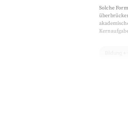
Solche Form
überbrücken
akademische
Kernaufgabe.
Bildung +