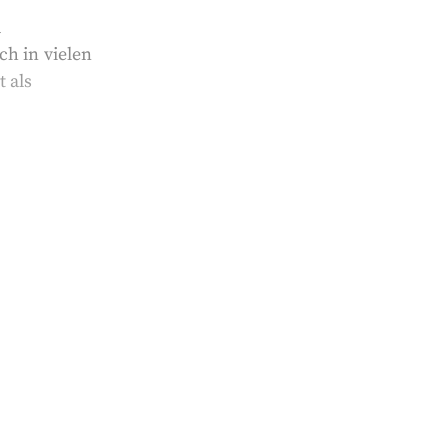
d
h in vielen
 als