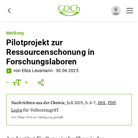
Meldung
Pilotprojekt zur
Ressourcenschonung in
Forschungslaboren
von
Eliza Leusmann
·
30.06.2025
Nachrichten aus der Chemie
,
Juli 2025
, S. 6-7
,
DOI
,
PDF
.
Login
für Volltextzugriff.
Von
Wiley-VCH
zur Verfügung gestellt