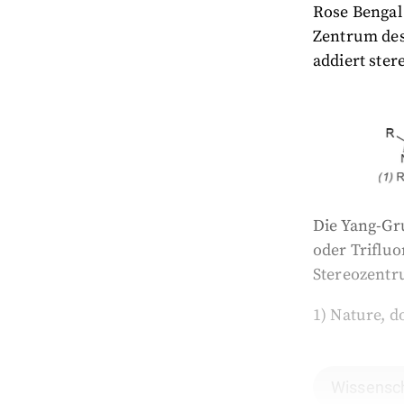
Rose Bengal 
Zentrum des
addiert ste
Die Yang-Gr
oder Trifluo
Stereozentr
1) Nature, d
Wissensch