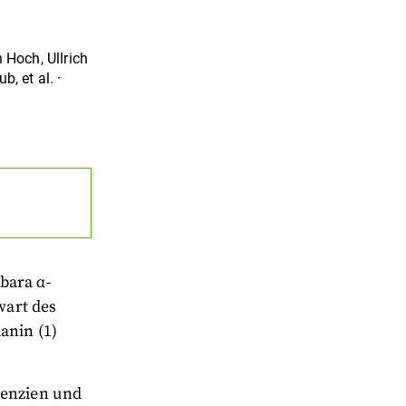
n Hoch
,
Ullrich
rub
,
et al.
·
bara α-
wart des
anin (1)
genzien und