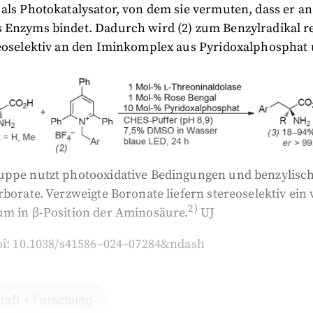
als Photokatalysator, von dem sie vermuten, dass er an
 Enzyms bindet. Dadurch wird (2) zum Benzylradikal r
reoselektiv an den Iminkomplex aus Pyridoxalphosphat u
uppe nutzt photooxidative Bedingungen und benzylisc
rborate. Verzweigte Boronate liefern stereoselektiv ein 
2)
um in β-Position der Aminosäure.
UJ
oi:
10.1038/s41586–024–07284&ndash
aft + Forschung