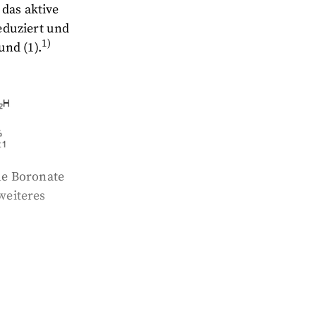
 das aktive
eduziert und
1)
nd (1).
he Boronate
weiteres