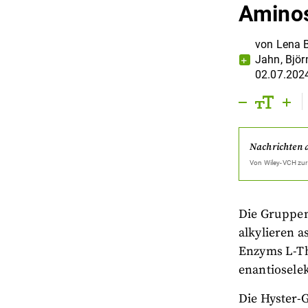
Amino
von
Lena 
Jahn
,
Bjö
02.07.202
Nachrichten 
Von
Wiley-VCH
zur
Die Gruppen
alkylieren 
Enzyms L-Thr
enantioselek
Die Hyster-