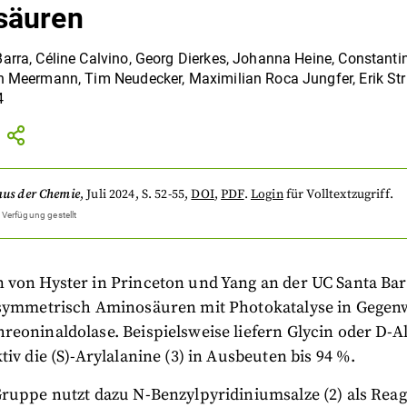
säuren
Barra
,
Céline Calvino
,
Georg Dierkes
,
Johanna Heine
,
Constanti
rn Meermann
,
Tim Neudecker
,
Maximilian Roca Jungfer
,
Erik St
4
aus der Chemie
,
Juli 2024
, S. 52-55
,
DOI
,
PDF
.
Login
für Volltextzugriff.
 Verfügung gestellt
 von Hyster in Princeton und Yang an der UC Santa Bar
asymmetrisch Aminosäuren mit Photokatalyse in Gegen
eoninaldolase. Beispielsweise liefern Glycin oder D-Al
tiv die (S)-Arylalanine (3) in Ausbeuten bis 94 %.
Gruppe nutzt dazu N-Benzylpyridiniumsalze (2) als Rea