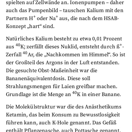
spielten auf Zellwände an. Ionenpumpen – daher
auch das Pumpenbild – tauschen Kalium mit den
+
+
Partnern H
oder Na
aus, die nach dem HSAB-
Konzept „hart“ sind.
Natürliches Kalium besteht zu etwa 0,01 Prozent
40
+
aus
K; zerfällt dieses Nuklid, entsteht durch ß
-
40
Zerfall
Ar, die „Nachkommen im Himmel“. So ist
der Großteil des Argons in der Luft entstanden.
Die gesuchte Obst-Maßeinheit war die
Bananenäquivalentdosis. Diese soll
Strahlungsmengen für Laien greifbar machen.
40
Grundlage ist die Menge an
K in einer Banane.
Die Molekülstruktur war die des Anästhetikums
Ketamin, das beim Konsum zu Bewusstlosigkeit
führen kann, auch K-Hole genannt. Das Gefäß
enthält Pflanzenasche, auch Pottasche genannt,