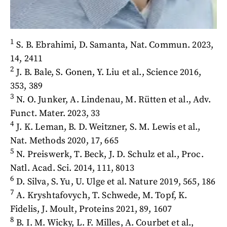
1
S. B. Ebrahimi, D. Samanta, Nat. Commun. 2023,
14, 2411
2
J. B. Bale, S. Gonen, Y. Liu et al., Science 2016,
353, 389
3
N. O. Junker, A. Lindenau, M. Rütten et al., Adv.
Funct. Mater. 2023, 33
4
J. K. Leman, B. D. Weitzner, S. M. Lewis et al.,
Nat. Methods 2020, 17, 665
5
N. Preiswerk, T. Beck, J. D. Schulz et al., Proc.
Natl. Acad. Sci. 2014, 111, 8013
6
D. Silva, S. Yu, U. Ulge et al. Nature 2019, 565, 186
7
A. Kryshtafovych, T. Schwede, M. Topf, K.
Fidelis, J. Moult, Proteins 2021, 89, 1607
8
B. I. M. Wicky, L. F. Milles, A. Courbet et al.,