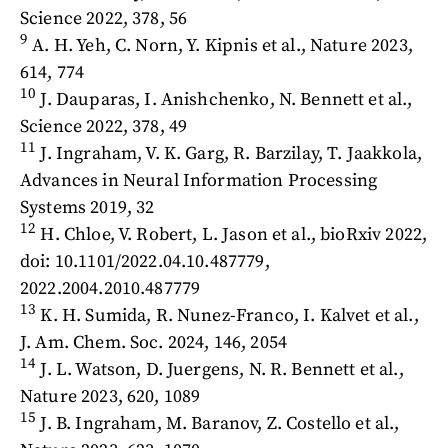
Science 2022, 378, 56
9
A. H. Yeh, C. Norn, Y. Kipnis et al., Nature 2023,
614, 774
10
J. Dauparas, I. Anishchenko, N. Bennett et al.,
Science 2022, 378, 49
11
J. Ingraham, V. K. Garg, R. Barzilay, T. Jaakkola,
Advances in Neural Information Processing
Systems 2019, 32
12
H. Chloe, V. Robert, L. Jason et al., bioRxiv 2022,
doi: 10.1101/2022.04.10.487779,
2022.2004.2010.487779
13
K. H. Sumida, R. Nunez-Franco, I. Kalvet et al.,
J. Am. Chem. Soc. 2024, 146, 2054
14
J. L. Watson, D. Juergens, N. R. Bennett et al.,
Nature 2023, 620, 1089
15
J. B. Ingraham, M. Baranov, Z. Costello et al.,