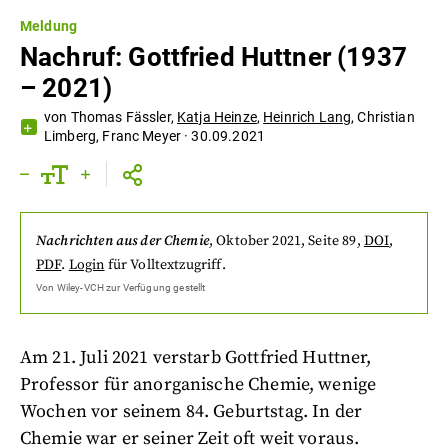
Meldung
Nachruf: Gottfried Huttner (1937
– 2021)
von
Thomas Fässler
,
Katja Heinze
,
Heinrich Lang
,
Christian
Limberg
,
Franc Meyer
·
30.09.2021
Nachrichten aus der Chemie
,
Oktober 2021
, Seite 89
,
DOI
,
PDF
.
Login
für Volltextzugriff.
Von
Wiley-VCH
zur Verfügung gestellt
Am 21. Juli 2021 verstarb Gottfried Huttner,
Professor für anorganische Chemie, wenige
Wochen vor seinem 84. Geburtstag. In der
Chemie war er seiner Zeit oft weit voraus.