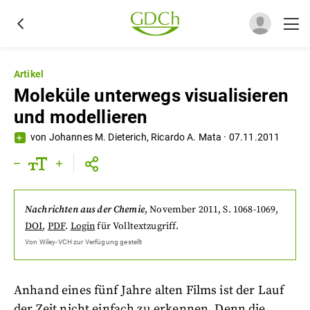
Artikel
Moleküle unterwegs visualisieren
und modellieren
von
Johannes M. Dieterich
,
Ricardo A. Mata
·
07.11.2011
Nachrichten aus der Chemie
,
November 2011
, S. 1068-1069
,
DOI
,
PDF
.
Login
für Volltextzugriff.
Von
Wiley-VCH
zur Verfügung gestellt
Anhand eines fünf Jahre alten Films ist der Lauf
der Zeit nicht einfach zu erkennen. Denn die