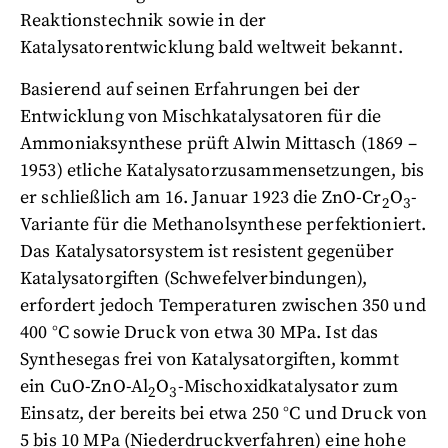
Reaktionstechnik sowie in der
Katalysatorentwicklung bald weltweit bekannt.
Basierend auf seinen Erfahrungen bei der
Entwicklung von Mischkatalysatoren für die
Ammoniaksynthese prüft Alwin Mittasch (1869 –
1953) etliche Katalysatorzusammensetzungen, bis
er schließlich am 16. Januar 1923 die ZnO-Cr
O
-
2
3
Variante für die Methanolsynthese perfektioniert.
Das Katalysatorsystem ist resistent gegenüber
Katalysatorgiften (Schwefelverbindungen),
erfordert jedoch Temperaturen zwischen 350 und
400 °C sowie Druck von etwa 30 MPa. Ist das
Synthesegas frei von Katalysatorgiften, kommt
ein CuO-ZnO-Al
O
-Mischoxidkatalysator zum
2
3
Einsatz, der bereits bei etwa 250 °C und Druck von
5 bis 10 MPa (Niederdruckverfahren) eine hohe