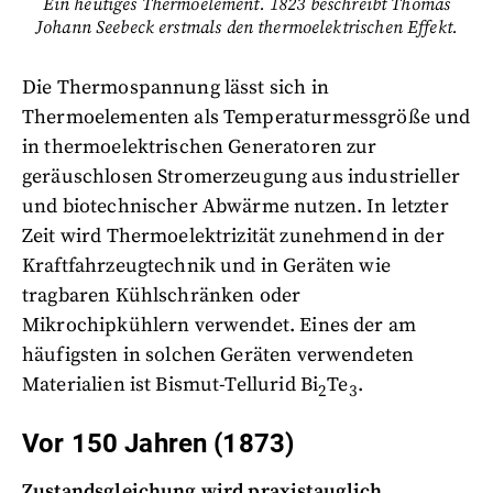
Ein heutiges Thermoelement. 1823 beschreibt Thomas
Johann Seebeck erstmals den thermoelektrischen Effekt.
Die Thermospannung lässt sich in
Thermoelementen als Temperaturmessgröße und
in thermoelektrischen Generatoren zur
geräuschlosen Stromerzeugung aus industrieller
und biotechnischer Abwärme nutzen. In letzter
Zeit wird Thermoelektrizität zunehmend in der
Kraftfahrzeugtechnik und in Geräten wie
tragbaren Kühlschränken oder
Mikrochipkühlern verwendet. Eines der am
häufigsten in solchen Geräten verwendeten
Materialien ist Bismut-Tellurid Bi
Te
.
2
3
Vor 150 Jahren (1873)
Zustandsgleichung wird praxistauglich