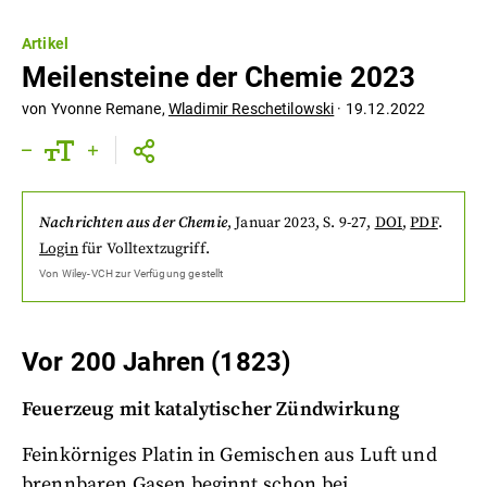
Artikel
Meilensteine der Chemie 2023
von
Yvonne Remane
,
Wladimir Reschetilowski
·
19.12.2022
Nachrichten aus der Chemie
,
Januar 2023
, S. 9-27
,
DOI
,
PDF
.
Login
für Volltextzugriff.
Von
Wiley-VCH
zur Verfügung gestellt
Vor 200 Jahren (1823)
Feuerzeug mit katalytischer Zündwirkung
Feinkörniges Platin in Gemischen aus Luft und
brennbaren Gasen beginnt schon bei