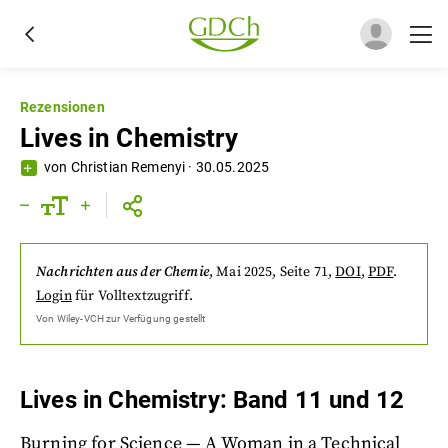
Rezensionen
Lives in Chemistry
von
Christian Remenyi
·
30.05.2025
Nachrichten aus der Chemie
,
Mai 2025
, Seite 71
,
DOI
,
PDF
.
Login
für Volltextzugriff.
Von
Wiley-VCH
zur Verfügung gestellt
Lives in Chemistry: Band 11 und 12
Burning for Science — A Woman in a Technical