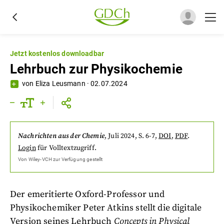
Jetzt kostenlos downloadbar
Lehrbuch zur Physikochemie
von
Eliza Leusmann
·
02.07.2024
Nachrichten aus der Chemie
,
Juli 2024
, S. 6-7
,
DOI
,
PDF
.
Login
für Volltextzugriff.
Von
Wiley-VCH
zur Verfügung gestellt
Der emeritierte Oxford-Professor und
Physikochemiker Peter Atkins stellt die digitale
Version seines Lehrbuch
Concepts in Physical