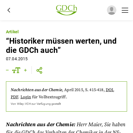
Artikel
“Historiker müssen werten, und
die GDCh auch”
07.04.2015
Nachrichten aus der Chemie
,
April 2015
, S. 415-418
,
DOI
,
PDF
.
Login
für Volltextzugriff.
Von
Wiley-VCH
zur Verfügung gestellt
Nachrichten aus der Chemie:
Herr Maier, Sie haben
für die GDCh das Verhalten der Chemiker in der NS-