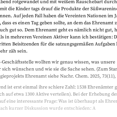
Abend rotgewandet und mit weißem Rauschebart durc
mit die Kinder tags drauf die Produkte der Süßwarenin
nnen. Auf jeden Fall haben die Vereinten Nationen im J
 dass es einen Tag geben sollte, an dem das Ehrenamt zu
 auch gut so. Dem Ehrenamt geht es nämlich nicht gut, 
Als in mehreren Vereinen Aktiver kann ich bestätigen: 
itten Beisitzenden für die satzungsgemäßen Aufgaben
sehr zäh sein.
-Geschäftsstelle wollten wir genau wissen, was unsere
 sich wünschen und wie sie die Sache sehen. (Zum Sta
ieprojekts Ehrenamt siehe Nachr. Chem. 2025, 73(11), 
d ist erst einmal ihre schiere Zahl: 1538 Ehrenämter gi
ch auf etwa 1300 Aktive verteilen). Bei der Erhebung de
auf eine interessante Frage: Was ist überhaupt als Ehr
ach kurzer Diskussion wurde entschieden: A