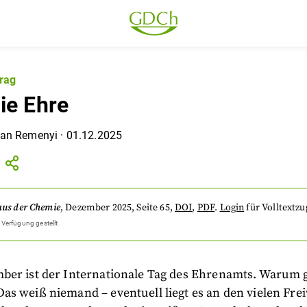
rag
ie Ehre
ian Remenyi
·
01.12.2025
aus der Chemie
,
Dezember 2025
, Seite 65
,
DOI
,
PDF
.
Login
für Volltextzug
 Verfügung gestellt
ber ist der Internationale Tag des Ehrenamts. Warum 
s weiß niemand – eventuell liegt es an den vielen Freiw