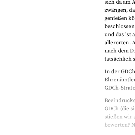
sich da am 
zwängen, da
genießen kö
beschlossen,
und das ist
allerorten. 
nach dem Dr
tatsächlich 
In der GDCh
Ehrenämtler
GDCh-Strateg
Beeindrucken
GDCh (die si
stießen wir 
bewerten? N