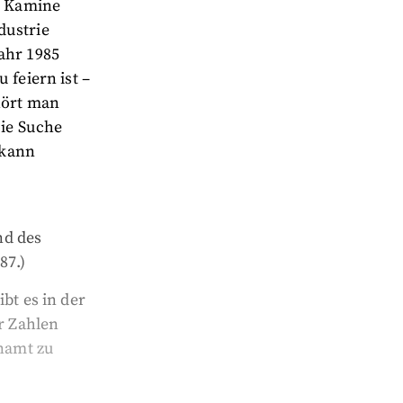
h Kamine
dustrie
ahr 1985
 feiern ist –
hört man
Die Suche
 kann
nd des
87.)
bt es in der
r Zahlen
enamt zu