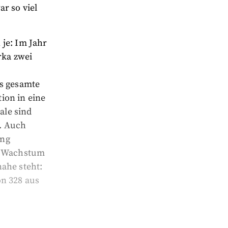
r so viel
je: Im Jahr
rka zwei
as gesamte
ion in eine
ale sind
n. Auch
ung
es Wachstum
ahe steht:
on 328 aus