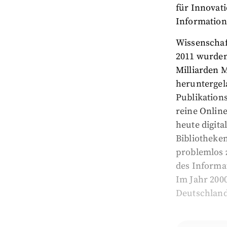
für Innovati
Information 
Wissenschaf
2011 wurden 
Milliarden M
heruntergel
Publikation
reine Online
heute digita
Bibliotheke
problemlos 
des Informa
Im Jahr 200
Deutschland