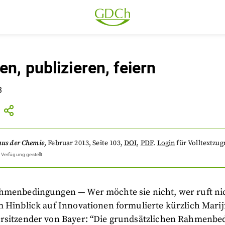
n, publizieren, feiern
3
aus der Chemie
,
Februar 2013
, Seite 103
,
DOI
,
PDF
.
Login
für Volltextzugr
 Verfügung gestellt
hmenbedingungen — Wer möchte sie nicht, wer ruft ni
m Hinblick auf Innovationen formulierte kürzlich Mari
rsitzender von Bayer: “Die grundsätzlichen Rahmenb