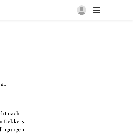
iff.
cht nach
jn Dekkers,
edingungen