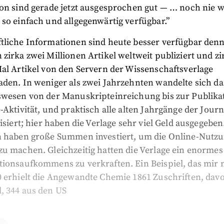
on sind gerade jetzt ausgesprochen gut — … noch nie wa
so einfach und allgegenwärtig verfügbar.”
tliche Informationen sind heute besser verfügbar denn 
zirka zwei Millionen Artikel weltweit publiziert und zi
al Artikel von den Servern der Wissenschaftsverlage
aden. In weniger als zwei Jahrzehnten wandelte sich d
swesen von der Manuskripteinreichung bis zur Publikat
-Aktivität, und praktisch alle alten Jahrgänge der Journ
lisiert; hier haben die Verlage sehr viel Geld ausgegebe
n haben große Summen investiert, um die Online-Nutz
zu machen. Gleichzeitig hatten die Verlage ein enorm
tionsaufkommens zu verkraften. Ein Beispiel, das mir n
0 erhielt die Angewandte Chemie 1861 Zuschriften, dav
, 344 aus den US