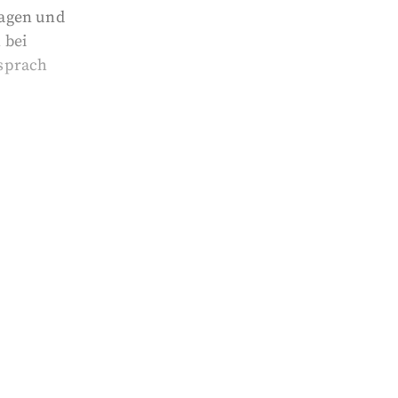
lagen und
 bei
 sprach