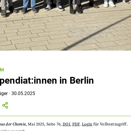
ht
pendiat:innen in Berlin
üger
·
30.05.2025
aus der Chemie
,
Mai 2025
, Seite 76
,
DOI
,
PDF
.
Login
für Volltextzugriff.
 Verfügung gestellt