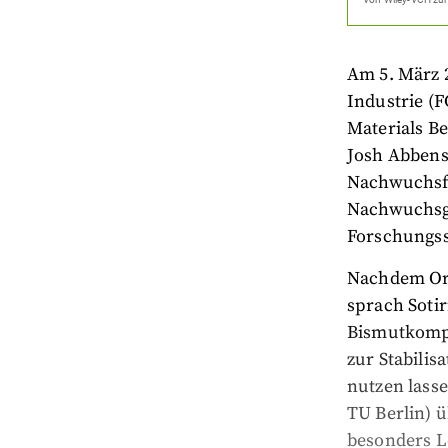
Am 5. März 
Industrie (F
Materials Be
Josh Abbense
Nachwuchsfo
Nachwuchsg
Forschungs
Nachdem Org
sprach Sotir
Bismutkompl
zur Stabilis
nutzen lass
TU Berlin) ü
besonders Le