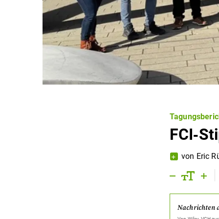
Tagungsberic
FCI‐Sti
von
Eric R
Nachrichten 
Von
Wiley-VCH
zur