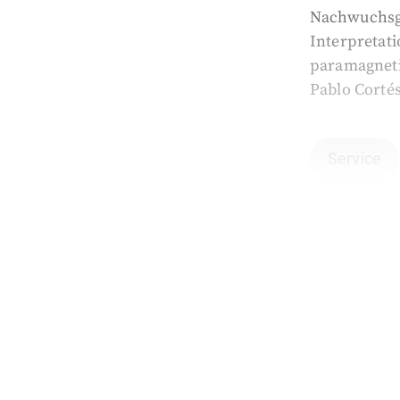
Nachwuchsgr
Interpretat
paramagneti
Pablo Cortés
Service