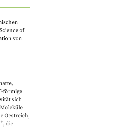
emischen
Science of
ation von
atte,
T-förmige
ität sich
r Moleküle
e Oestreich,
+
i
, die