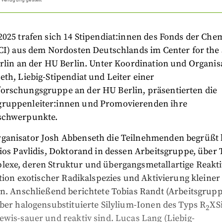
2025 trafen sich 14 Stipendiat:innen des Fonds der Ch
CI) aus dem Nordosten Deutschlands im Center for the 
rlin an der HU Berlin. Unter Koordination und Organis
th, Liebig-Stipendiat und Leiter einer
rschungsgruppe an der HU Berlin, präsentierten die
ruppenleiter:innen und Promovierenden ihre
schwerpunkte.
anisator Josh Abbenseth die Teilnehmenden begrüßt h
ios Pavlidis, Doktorand in dessen Arbeitsgruppe, über 
exe, deren Struktur und übergangsmetallartige Reaktiv
ation exotischer Radikalspezies und Aktivierung kleine
en. Anschließend berichtete Tobias Randt (Arbeitsgrupp
ber halogensubstituierte Silylium-Ionen des Typs R
XS
2
wis-sauer und reaktiv sind. Lucas Lang (Liebig-