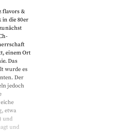
z flavors &
 in die 80er
 zunächst
DCh-
herrschaft
t, einem Ort
ie. Das
lt wurde es
nten. Der
eln jedoch
e
reiche
g, etwa
) und
sagt und