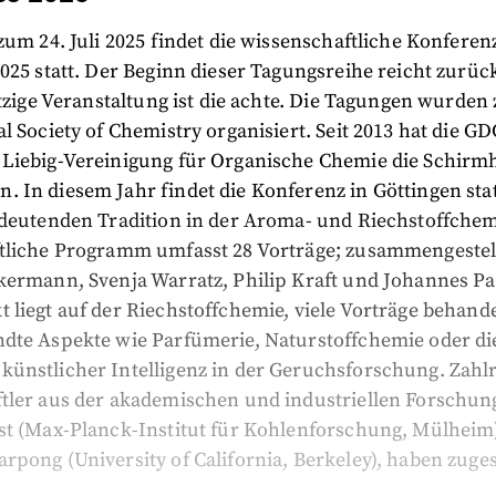
zum 24. Juli 2025 findet die wissenschaftliche Konferen
025 statt. Der Beginn dieser Tagungsreihe reicht zurück
etzige Veranstaltung ist die achte. Die Tagungen wurden
l Society of Chemistry organisiert. Seit 2013 hat die G
Liebig-Vereinigung für Organische Chemie die Schirm
 In diesem Jahr findet die Konferenz in Göttingen stat
edeutenden Tradition in der Aroma- und Riechstoffchem
tliche Programm umfasst 28 Vorträge; zusammengestel
kermann, Svenja Warratz, Philip Kraft und Johannes Pa
liegt auf der Riechstoffchemie, viele Vorträge behand
dte Aspekte wie Parfümerie, Naturstoffchemie oder di
ünstlicher Intelligenz in der Geruchsforschung. Zahl
tler aus der akademischen und industriellen Forschun
st (Max-Planck-Institut für Kohlenforschung, Mülheim
pong (University of California, Berkeley), haben zuge