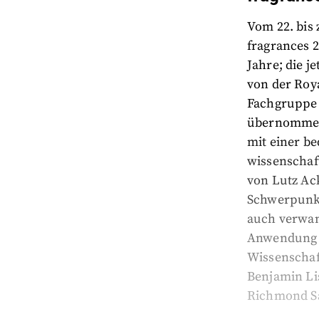
Vom 22. bis 
fragrances 2
Jahre; die j
von der Roya
Fachgruppe 
übernommen.
mit einer b
wissenschaf
von Lutz Ac
Schwerpunkt 
auch verwan
Anwendung k
Wissenschaf
Benjamin Li
Richmond Sar