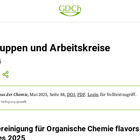
uppen und Arbeitskreise
5
aus der Chemie
,
Mai 2025
, Seite 88
,
DOI
,
PDF
.
Login
für Volltextzugriff.
 Verfügung gestellt
ereinigung für Organische Chemie flavors
es 2025