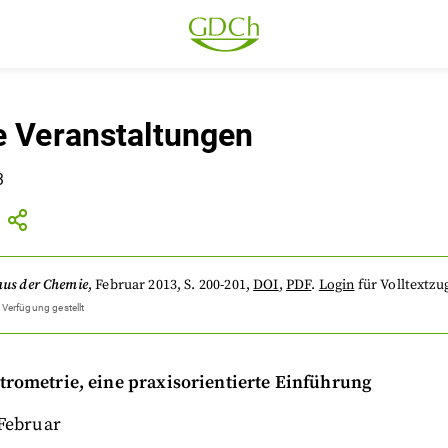
e Veranstaltungen
3
aus der Chemie
,
Februar 2013
, S. 200-201
,
DOI
,
PDF
.
Login
für Volltextzug
 Verfügung gestellt
rometrie, eine praxisorientierte Einführung
 Februar