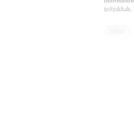
Information
tg@gdch.de
,
GÖCH