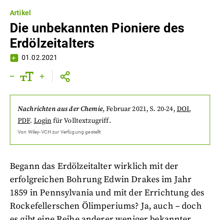
Artikel
Die unbekannten Pioniere des
Erdölzeitalters
01.02.2021
Nachrichten aus der Chemie
,
Februar 2021
, S. 20-24
,
DOI
,
PDF
.
Login
für Volltextzugriff.
Von
Wiley-VCH
zur Verfügung gestellt
Begann das Erdölzeitalter wirklich mit der
erfolgreichen Bohrung Edwin Drakes im Jahr
1859 in Pennsylvania und mit der Errichtung des
Rockefellerschen Ölimperiums? Ja, auch – doch
es gibt eine Reihe anderer weniger bekannter