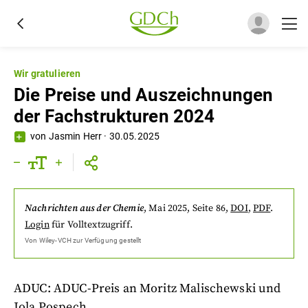
Wir gratulieren
Die Preise und Auszeichnungen
der Fachstrukturen 2024
von
Jasmin Herr
·
30.05.2025
Nachrichten aus der Chemie
,
Mai 2025
, Seite 86
,
DOI
,
PDF
.
Login
für Volltextzugriff.
Von
Wiley-VCH
zur Verfügung gestellt
ADUC: ADUC-Preis an Moritz Malischewski und
Jola Pospech