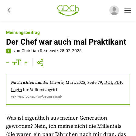
Meinungsbeitrag
Der Chef war auch mal Praktikant
von
Christian Remenyi
·
28.02.2025
Nachrichten aus der Chemie
,
März 2025
, Seite 79
,
DOI
,
PDF
.
Login
für Volltextzugriff.
Von
Wiley-VCH
zur Verfügung gestellt
Was ist eigentlich aus meiner Generation
geworden? Nein, ich meine nicht die Millenials
(die waren ein paar Jährchen nach mir dran, das