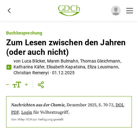
Buchbesprechung
Zum Lesen zwischen den Jahren
(oder auch nicht)
von
Luca Blicker
,
Maren Bulmahn
,
Thomas Gleichmann
,
Katharina Käfer
,
Elisabeth Kapatsina
,
Eliza Leusmann
,
Christian Remenyi
·
01.12.2025
Nachrichten aus der Chemie
,
Dezember 2025
, S. 70-72
,
DOI
,
PDF
.
Login
für Volltextzugriff.
Von
Wiley-VCH
zur Verfügung gestellt