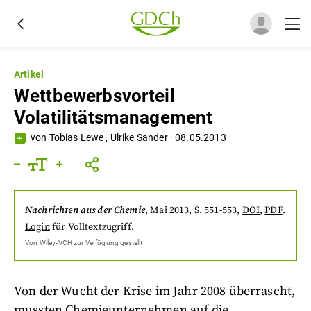
Artikel
Wettbewerbsvorteil
Volatilitätsmanagement
von
Tobias Lewe
,
Ulrike Sander
·
08.05.2013
Nachrichten aus der Chemie
,
Mai 2013
, S. 551-553
,
DOI
,
PDF
.
Login
für Volltextzugriff.
Von
Wiley-VCH
zur Verfügung gestellt
Von der Wucht der Krise im Jahr 2008 überrascht,
mussten Chemieunternehmen auf die