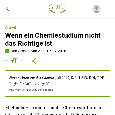
Artikel
Wenn ein Chemiestudium nicht
das Richtige ist
von
Jessica van Ahn
·
05.07.2010
Nachrichten aus der Chemie
,
Juli 2010
, S. 841-843
,
DOI
,
PDF
.
Login
für Volltextzugriff.
Von
Wiley-VCH
zur Verfügung gestellt
Michaela Hiermann hat ihr Chemiestudium an
der Universität Tübingen nach 19 Semestern