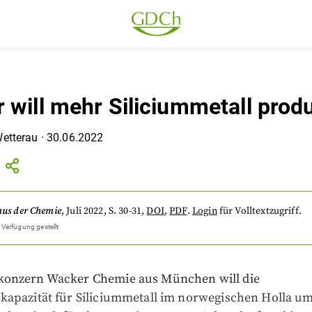
 will mehr Siliciummetall prod
Wetterau
·
30.06.2022
aus der Chemie
,
Juli 2022
, S. 30-31
,
DOI
,
PDF
.
Login
für Volltextzugriff.
 Verfügung gestellt
onzern Wacker Chemie aus München will die
kapazität für Siliciummetall im norwegischen Holla u